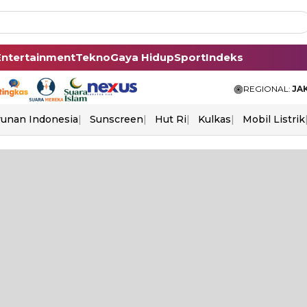
Entertainment
Tekno
Gaya Hidup
Sport
Indeks
REGIONAL:
JA
unan Indonesia
Sunscreen
Hut Ri
Kulkas
Mobil Listrik