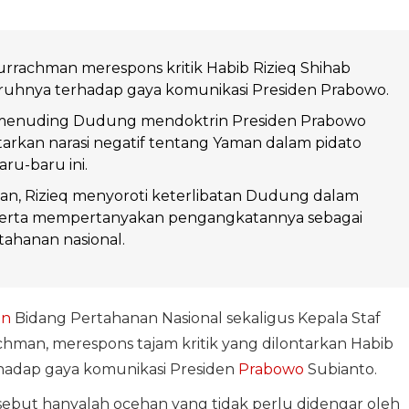
rachman merespons kritik Habib Rizieq Shihab
aruhnya terhadap gaya komunikasi Presiden Prabowo.
 menuding Dudung mendoktrin Presiden Prabowo
rkan narasi negatif tentang Yaman dalam pidato
ru-baru ini.
man, Rizieq menyoroti keterlibatan Dudung dalam
serta mempertanyakan pengangkatannya sebagai
tahanan nasional.
en
Bidang Pertahanan Nasional sekaligus Kepala Staf
hman, merespons tajam kritik yang dilontarkan Habib
rhadap gaya komunikasi Presiden
Prabowo
Subianto.
sebut hanyalah ocehan yang tidak perlu didengar oleh