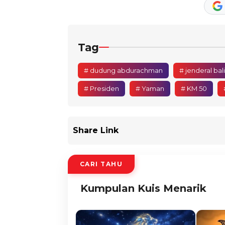
Tag
# dudung abdurachman
# jenderal bal
# Presiden
# Yaman
# KM 50
Share Link
CARI TAHU
Kumpulan Kuis Menarik