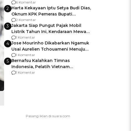
Gagalnya Negara Jamin Keamanan
6 Komentar
Harta Kekayaan Iptu Setya Budi Dias,
2
Oknum KPK Pemeras Bupati
Pemalang
2 Komentar
Jakarta Siap Pungut Pajak Mobil
3
Listrik Tahun Ini, Kendaraan Mewah
Kena hingga 75% PKB
1 Komentar
Jose Mourinho Dikabarkan Ngamuk
4
Usai Aurelien Tchouameni Menuju
Manchester United
1 Komentar
Bernafsu Kalahkan Timnas
5
Indonesia, Pelatih Vietnam
Berencana Pakai Jimat di Pakansari
1 Komentar