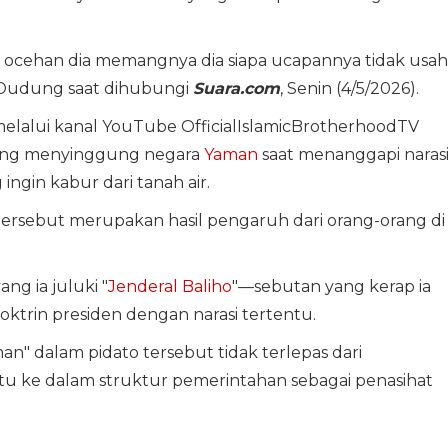
 ocehan dia memangnya dia siapa ucapannya tidak usah
r Dudung saat dihubungi
Suara.com
, Senin (4/5/2026).
melalui kanal YouTube OfficialIslamicBrotherhoodTV
yang menyinggung negara
Yaman
saat menanggapi naras
ingin kabur dari tanah air.
ersebut merupakan hasil pengaruh dari orang-orang di
ng ia juluki "
Jenderal Baliho
"—sebutan yang kerap ia
rin presiden dengan narasi tertentu.
n" dalam pidato tersebut tidak terlepas dari
u ke dalam struktur pemerintahan sebagai penasihat