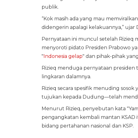
publik.
“Kok masih ada yang mau memviralkan
didengerin apalagi kelakuannya,” uja
Pernyataan ini muncul setelah Rizieq 
menyoroti pidato Presiden Prabowo 
"
Indonesia gelap
" dan pihak-pihak yang 
Rizieq menduga pernyataan presiden t
lingkaran dalamnya.
Rizieq secara spesifik menuding sosok ya
tujukan kepada Dudung—telah mendokt
Menurut Rizieq, penyebutan kata "Yama
pengangkatan kembali mantan KSAD it
bidang pertahanan nasional dan KSP.