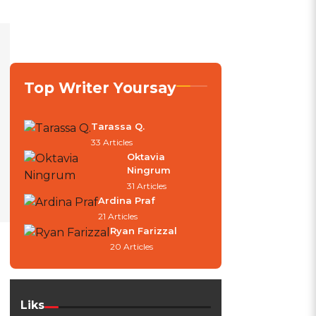
Top Writer Yoursay
Tarassa Q.
33 Articles
Oktavia
Ningrum
31 Articles
Ardina Praf
21 Articles
Ryan Farizzal
20 Articles
Liks