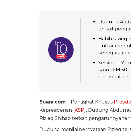
Dudung Abdur
terkait peng
Habib Rizieq
untuk melonta
kenegaraan ba
Selain isu Ya
kasus KM 50 
penasihat per
Suara.com -
Penasihat Khusus
Presid
Kepresidenan (
KSP
), Dudung Abdurrac
Rizieq Shihab terkait pengaruhnya te
Dudung menilai pernyataan Rizieq ter