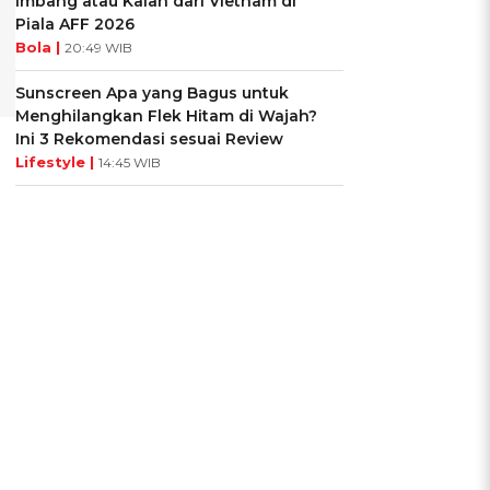
Imbang atau Kalah dari Vietnam di
Piala AFF 2026
Bola |
20:49 WIB
Sunscreen Apa yang Bagus untuk
Menghilangkan Flek Hitam di Wajah?
Ini 3 Rekomendasi sesuai Review
Lifestyle |
14:45 WIB