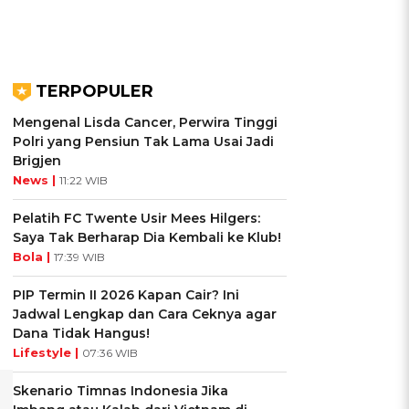
TERPOPULER
Mengenal Lisda Cancer, Perwira Tinggi
Polri yang Pensiun Tak Lama Usai Jadi
Brigjen
News |
11:22 WIB
Pelatih FC Twente Usir Mees Hilgers:
Saya Tak Berharap Dia Kembali ke Klub!
Bola |
17:39 WIB
PIP Termin II 2026 Kapan Cair? Ini
Jadwal Lengkap dan Cara Ceknya agar
Dana Tidak Hangus!
Lifestyle |
07:36 WIB
Skenario Timnas Indonesia Jika