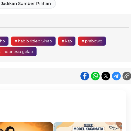
Jadikan Sumber Pilihan
iho
# habib rizieq Sihab
# ksp
# prabowo
# indonesia gelap