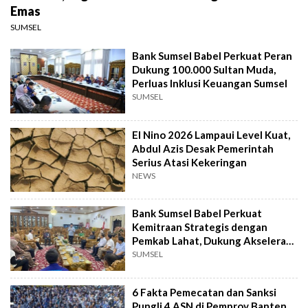
Emas
SUMSEL
Bank Sumsel Babel Perkuat Peran
Dukung 100.000 Sultan Muda,
Perluas Inklusi Keuangan Sumsel
SUMSEL
El Nino 2026 Lampaui Level Kuat,
Abdul Azis Desak Pemerintah
Serius Atasi Kekeringan
NEWS
Bank Sumsel Babel Perkuat
Kemitraan Strategis dengan
Pemkab Lahat, Dukung Akselerasi
Ekonomi Daerah
SUMSEL
6 Fakta Pemecatan dan Sanksi
Pungli 4 ASN di Pemprov Banten