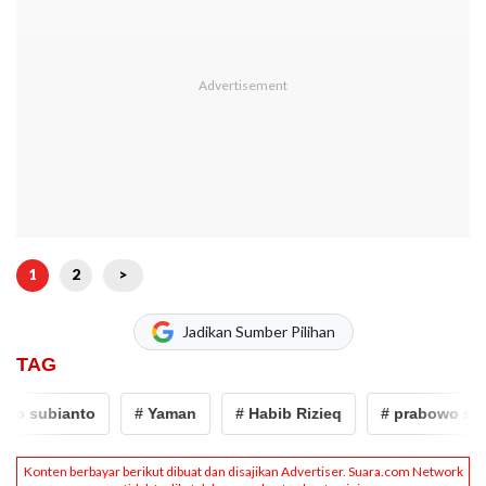
1
2
>
Jadikan Sumber Pilihan
TAG
o subianto
# Yaman
# Habib Rizieq
# prabowo subi