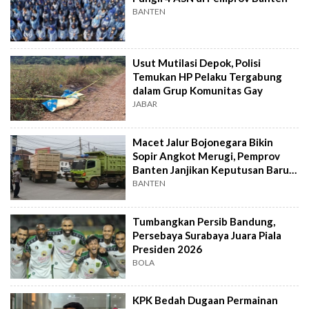
BANTEN
Usut Mutilasi Depok, Polisi
Temukan HP Pelaku Tergabung
dalam Grup Komunitas Gay
JABAR
Macet Jalur Bojonegara Bikin
Sopir Angkot Merugi, Pemprov
Banten Janjikan Keputusan Baru 4
Hari Lagi
BANTEN
Tumbangkan Persib Bandung,
Persebaya Surabaya Juara Piala
Presiden 2026
BOLA
KPK Bedah Dugaan Permainan