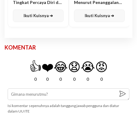
Tingkat Percaya Diri dan
Menurut Penanggalan
Karisma
Jawa
Ikuti Kuisnya ➔
Ikuti Kuisnya ➔
KOMENTAR
👍
❤️
😂
😧
😭
😡
0
0
0
0
0
0
Isi komentar sepenuhnya adalah tanggung jawab pengguna dan diatur
dalam UU ITE