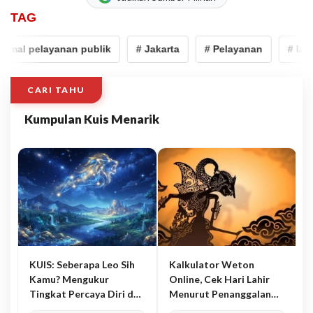
TAG
mal pelayanan publik
# Jakarta
# Pelayanan
# layan
CARI TAHU
Kumpulan Kuis Menarik
KUIS: Seberapa Leo Sih
Kalkulator Weton
Kamu? Mengukur
Online, Cek Hari Lahir
Tingkat Percaya Diri dan
Menurut Penanggalan
Karisma
Jawa