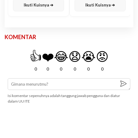
Ikuti Kuisnya ➔
Ikuti Kuisnya ➔
KOMENTAR
👍
❤️
😂
😧
😭
😡
0
0
0
0
0
0
Isi komentar sepenuhnya adalah tanggung jawab pengguna dan diatur
dalam UU ITE