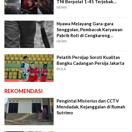
TNI Berpelat 1-45 Terjebak
Macet
NEWS
Nyawa Melayang Gara-gara
Senggolan, Pembacok Karyawan
Pabrik Roti di Cengkareng
Akhirnya Ditangkap!
NEWS
Pelatih Persijap Soroti Kualitas
Bangku Cadangan Persija Jakarta
BOLA
REKOMENDASI
Pengintai Misterius dan CCTV
Mendadak, Kejanggalan di Rumah
Sutrimo