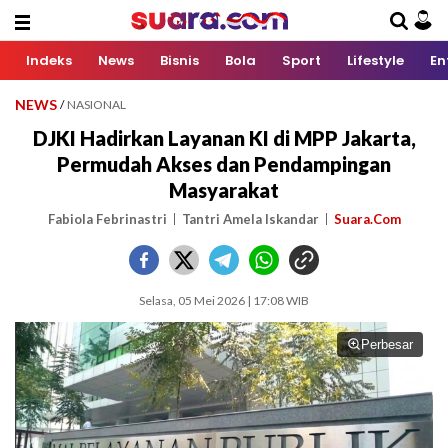
Indeks
News
Bisnis
Bola
Sport
Lifestyle
En
NEWS
/
NASIONAL
DJKI Hadirkan Layanan KI di MPP Jakarta,
Permudah Akses dan Pendampingan
Masyarakat
Fabiola Febrinastri
Tantri Amela Iskandar
Suara.Com
Selasa, 05 Mei 2026 | 17:08 WIB
Perbesar