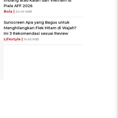
Imbang atau Kalah dari Vietnam di
Piala AFF 2026
Bola |
20:49 WIB
Sunscreen Apa yang Bagus untuk
Menghilangkan Flek Hitam di Wajah?
Ini 3 Rekomendasi sesuai Review
Lifestyle |
14:45 WIB