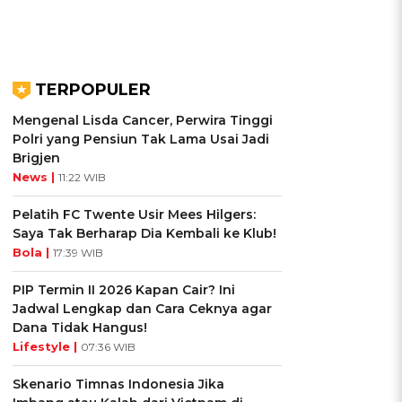
TERPOPULER
Mengenal Lisda Cancer, Perwira Tinggi
Polri yang Pensiun Tak Lama Usai Jadi
Brigjen
News |
11:22 WIB
Pelatih FC Twente Usir Mees Hilgers:
Saya Tak Berharap Dia Kembali ke Klub!
Bola |
17:39 WIB
PIP Termin II 2026 Kapan Cair? Ini
Jadwal Lengkap dan Cara Ceknya agar
Dana Tidak Hangus!
Lifestyle |
07:36 WIB
Skenario Timnas Indonesia Jika