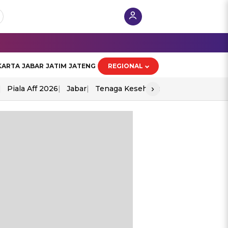
KARTA
JABAR
JATIM
JATENG
REGIONAL
›
Piala Aff 2026
Jabar
Tenaga Kesehatan
Ppad