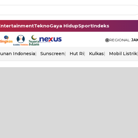
Entertainment
Tekno
Gaya Hidup
Sport
Indeks
REGIONAL:
JA
unan Indonesia
Sunscreen
Hut Ri
Kulkas
Mobil Listrik