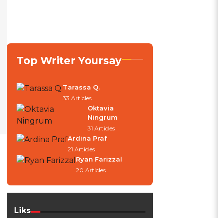
Top Writer Yoursay
Tarassa Q.
33 Articles
Oktavia
Ningrum
31 Articles
Ardina Praf
21 Articles
Ryan Farizzal
20 Articles
Liks