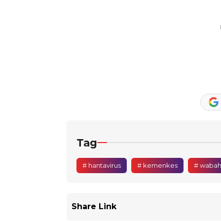
Tag
# hantavirus
# kemenkes
# waba
Share Link