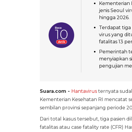
Kementerian K
jenis Seoul vi
hingga 2026.
Terdapat tiga
virus yang di
fatalitas 13 pe
Pemerintah t
menyiapkan sis
pengujian m
Suara.com -
Hantavirus
ternyata sudah
Kementerian Kesehatan RI mencatat sed
sembilan provinsi sepanjang periode 2
Dari total kasus tersebut, tiga pasien 
fatalitas atau case fatality rate (CFR) 