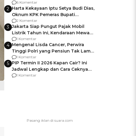
Gagalnya Negara Jamin Keamanan
6 Komentar
Harta Kekayaan Iptu Setya Budi Dias,
2
Oknum KPK Pemeras Bupati
Pemalang
2 Komentar
Jakarta Siap Pungut Pajak Mobil
3
Listrik Tahun Ini, Kendaraan Mewah
Kena hingga 75% PKB
1 Komentar
Mengenal Lisda Cancer, Perwira
4
Tinggi Polri yang Pensiun Tak Lama
Usai Jadi Brigjen
1 Komentar
PIP Termin II 2026 Kapan Cair? Ini
5
Jadwal Lengkap dan Cara Ceknya
agar Dana Tidak Hangus!
1 Komentar