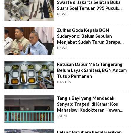
Swasta di Jakarta Selatan Buka
Suara Soal Temuan 995 Pucuk
Senjata Api
NEWS
Zulhas Goda Kepala BGN
Sudaryono: Belum Sebulan
Menjabat Sudah Turun Berapa
Kilo?
NEWS
Ratusan Dapur MBG Tangerang
Belum Layak Sanitasi, BGN Ancam
Tutup Permanen
BANTEN
Tangis Bayi yang Mendadak
Senyap: Tragedi di Kamar Kos
Mahasiswi Kedokteran Hewan
Surabaya
JATIM
Lelang Batubara Ilegal Hasilkan