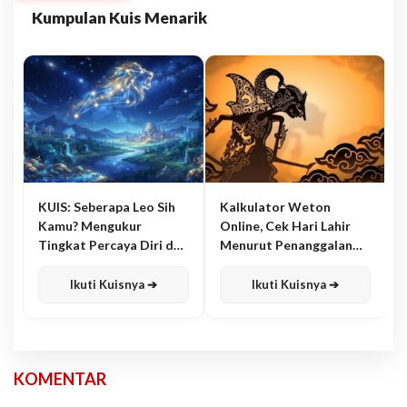
Kumpulan Kuis Menarik
KUIS: Seberapa Leo Sih
Kalkulator Weton
Kamu? Mengukur
Online, Cek Hari Lahir
Tingkat Percaya Diri dan
Menurut Penanggalan
Karisma
Jawa
Ikuti Kuisnya ➔
Ikuti Kuisnya ➔
KOMENTAR