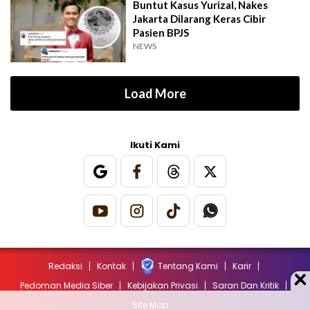
Buntut Kasus Yurizal, Nakes
Jakarta Dilarang Keras Cibir
Pasien BPJS
NEWS
Load More
Ikuti Kami
Redaksi
Kontak
Tentang Kami
Karir
Pedoman Media Siber
Kebijakan Privasi
Saran Dan Kritik
Site Map