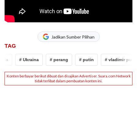
Jadikan Sumber Pilihan
TAG
ia
# Ukraina
# perang
# putin
# vladimir putin