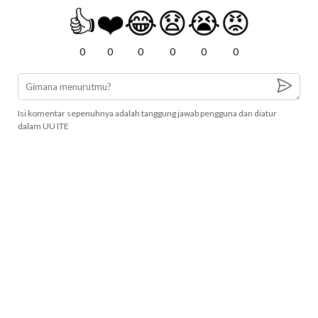
👍
❤️
😂
😧
😭
😡
0
0
0
0
0
0
Isi komentar sepenuhnya adalah tanggung jawab pengguna dan diatur
dalam UU ITE