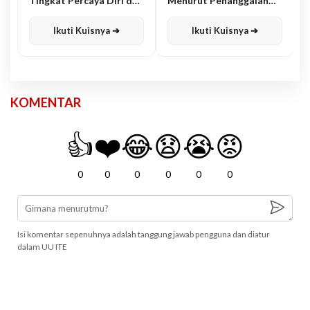
Tingkat Percaya Diri dan
Menurut Penanggalan
Karisma
Jawa
Ikuti Kuisnya ➔
Ikuti Kuisnya ➔
KOMENTAR
👍
❤️
😂
😧
😭
😡
0
0
0
0
0
0
Isi komentar sepenuhnya adalah tanggung jawab pengguna dan diatur
dalam UU ITE