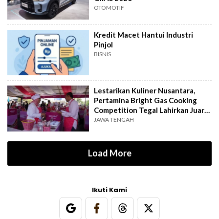
OTOMOTIF
Kredit Macet Hantui Industri
Pinjol
BISNIS
Lestarikan Kuliner Nusantara,
Pertamina Bright Gas Cooking
Competition Tegal Lahirkan Juara
Baru
JAWA TENGAH
Load More
Ikuti Kami