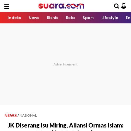
Indeks
News
Bisnis
Bola
Sport
Lifestyle
En
NEWS
/
NASIONAL
JK Diserang Isu Miring, Aliansi Ormas Islam: