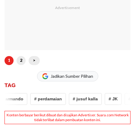
1
2
>
Jadikan Sumber Pilihan
TAG
e armando
# perdamaian
# jusuf kalla
# JK
# ad