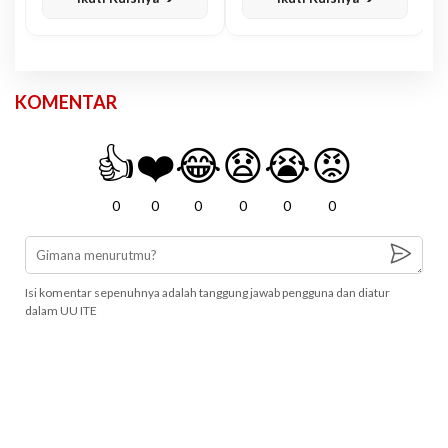
KOMENTAR
👍
❤️
😂
😧
😭
😡
0
0
0
0
0
0
Isi komentar sepenuhnya adalah tanggung jawab pengguna dan diatur
dalam UU ITE