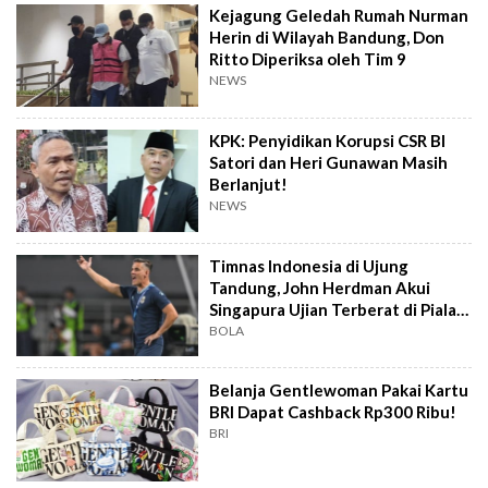
Kejagung Geledah Rumah Nurman
Herin di Wilayah Bandung, Don
Ritto Diperiksa oleh Tim 9
NEWS
KPK: Penyidikan Korupsi CSR BI
Satori dan Heri Gunawan Masih
Berlanjut!
NEWS
Timnas Indonesia di Ujung
Tandung, John Herdman Akui
Singapura Ujian Terberat di Piala
AFF 2026
BOLA
Belanja Gentlewoman Pakai Kartu
BRI Dapat Cashback Rp300 Ribu!
BRI