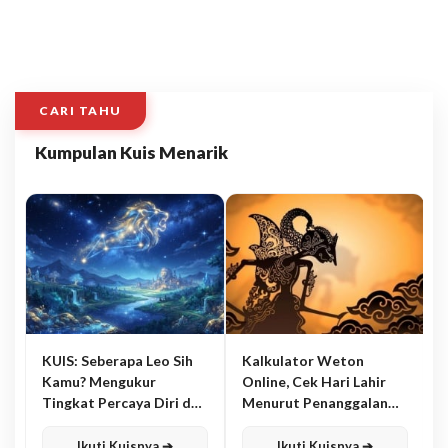
CARI TAHU
Kumpulan Kuis Menarik
KUIS: Seberapa Leo Sih
Kalkulator Weton
Kamu? Mengukur
Online, Cek Hari Lahir
Tingkat Percaya Diri dan
Menurut Penanggalan
Karisma
Jawa
Ikuti Kuisnya ➔
Ikuti Kuisnya ➔