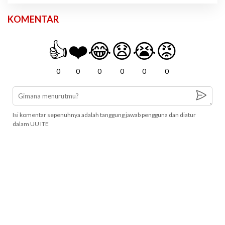
KOMENTAR
👍
❤️
😂
😧
😭
😡
0
0
0
0
0
0
Isi komentar sepenuhnya adalah tanggung jawab pengguna dan diatur
dalam UU ITE