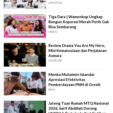
Keterampilan Masa Depan
LIFESTYLE
Tiga Dara | Wamenkop Ungkap
Bangun Koperasi Merah Putih Gak
Bisa Sembarang
VIDEO
Review Drama You Are My Hero,
Misi Kemanusiaan dan Perjalanan
Asmara
YOUR SAY
Menko Muhaimin Iskandar
Apresiasi Efektivitas
Pemberdayaan PNM di Gresik
RIAU
Jateng Tuan Rumah MTQ Nasional
2026, Sarif Abdillah Dorong