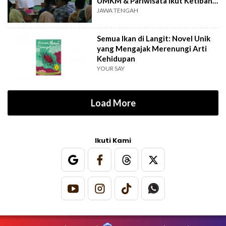
UMKM & Pariwisata Ikut Ketiban
Berkah
JAWA TENGAH
Semua Ikan di Langit: Novel Unik
yang Mengajak Merenungi Arti
Kehidupan
YOUR SAY
Load More
Ikuti Kami