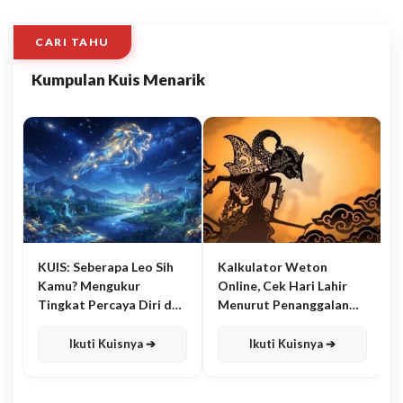
CARI TAHU
Kumpulan Kuis Menarik
KUIS: Seberapa Leo Sih
Kalkulator Weton
Kamu? Mengukur
Online, Cek Hari Lahir
Tingkat Percaya Diri dan
Menurut Penanggalan
Karisma
Jawa
Ikuti Kuisnya ➔
Ikuti Kuisnya ➔