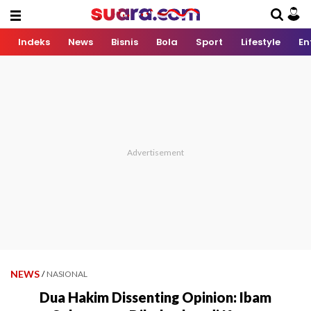
Indeks
News
Bisnis
Bola
Sport
Lifestyle
En
NEWS
/
NASIONAL
Dua Hakim Dissenting Opinion: Ibam