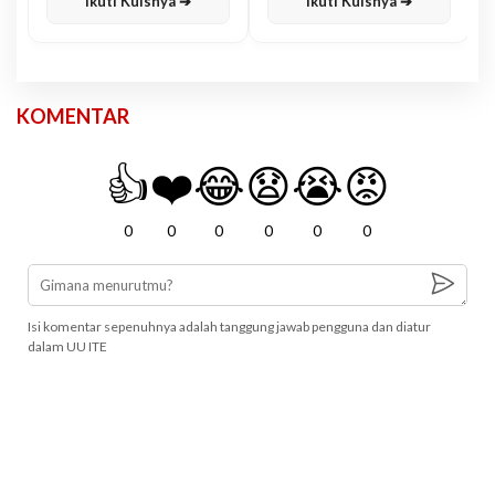
Ikuti Kuisnya ➔
Ikuti Kuisnya ➔
KOMENTAR
👍
❤️
😂
😧
😭
😡
0
0
0
0
0
0
Isi komentar sepenuhnya adalah tanggung jawab pengguna dan diatur
dalam UU ITE