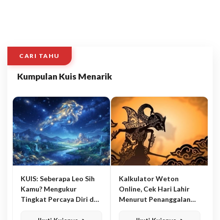
CARI TAHU
Kumpulan Kuis Menarik
KUIS: Seberapa Leo Sih
Kalkulator Weton
Kamu? Mengukur
Online, Cek Hari Lahir
Tingkat Percaya Diri dan
Menurut Penanggalan
Karisma
Jawa