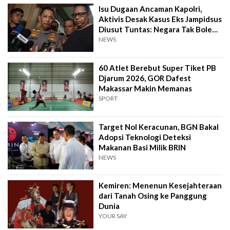
Isu Dugaan Ancaman Kapolri,
Aktivis Desak Kasus Eks Jampidsus
Diusut Tuntas: Negara Tak Boleh
Kalah
NEWS
60 Atlet Berebut Super Tiket PB
Djarum 2026, GOR Dafest
Makassar Makin Memanas
SPORT
Target Nol Keracunan, BGN Bakal
Adopsi Teknologi Deteksi
Makanan Basi Milik BRIN
NEWS
Kemiren: Menenun Kesejahteraan
dari Tanah Osing ke Panggung
Dunia
YOUR SAY