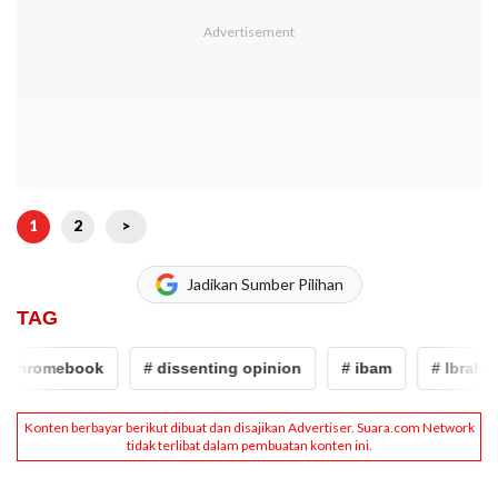
1
2
>
Jadikan Sumber Pilihan
TAG
hromebook
# dissenting opinion
# ibam
# Ibrahim Ari