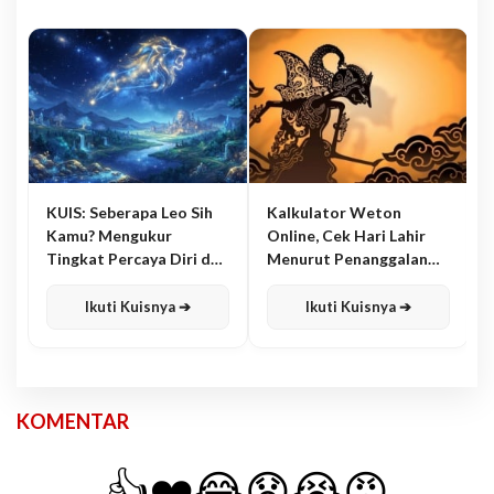
KUIS: Seberapa Leo Sih
Kalkulator Weton
Kamu? Mengukur
Online, Cek Hari Lahir
Tingkat Percaya Diri dan
Menurut Penanggalan
Karisma
Jawa
Ikuti Kuisnya ➔
Ikuti Kuisnya ➔
KOMENTAR
👍
❤️
😂
😧
😭
😡