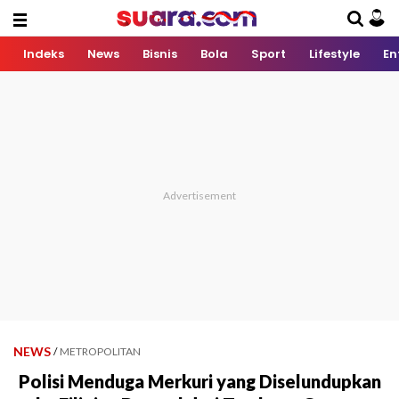
Indeks
News
Bisnis
Bola
Sport
Lifestyle
En
NEWS
/
METROPOLITAN
Polisi Menduga Merkuri yang Diselundupkan