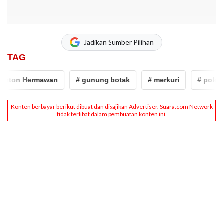
Jadikan Sumber Pilihan
TAG
ton Hermawan
# gunung botak
# merkuri
# polda me