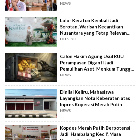
NEWS
Lulur Keraton Kembali Jadi
Sorotan, Warisan Kecantikan
Nusantara yang Tetap Relevan
hingga Kini
LIFESTYLE
Calon Hakim Agung Usul RUU
Perampasan Diganti Jadi
Pemulihan Aset, Menkum Tunggu
Langkah DPR
NEWS
Dinilai Keliru, Mahasiswa
Layangkan Nota Keberatan atas
Inpres Koperasi Merah Putih
NEWS
Kopdes Merah Putih Berpotensi
Jadi 'Hambalang Kecil', Masa