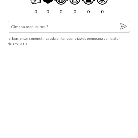
0
0
0
0
0
0
Isi komentar sepenuhnya adalah tanggung jawab pengguna dan diatur
dalam UU ITE