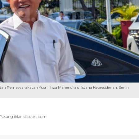
an Pemasyarakatan Yusril Ihza Mahendra di Istana Kepresidenan, Senin