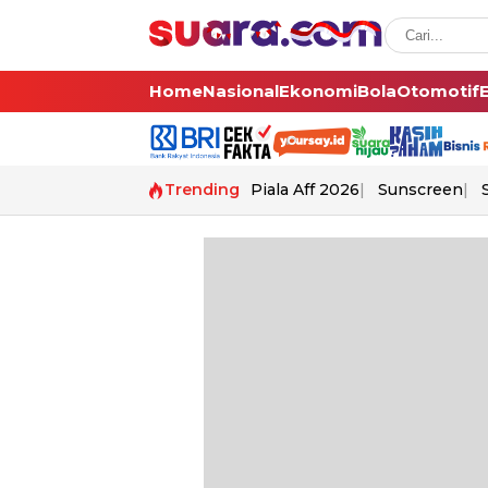
Home
Nasional
Ekonomi
Bola
Otomotif
Trending
Piala Aff 2026
Sunscreen