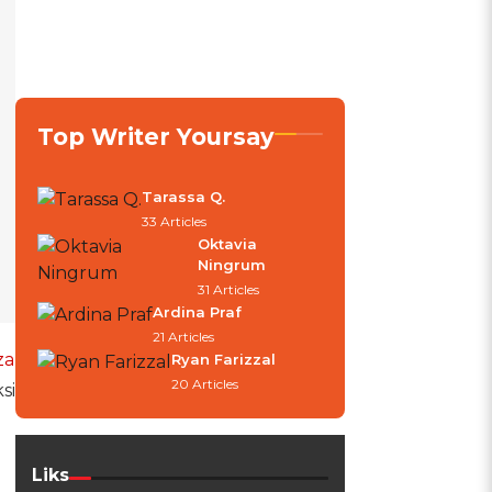
Top Writer Yoursay
Tarassa Q.
33 Articles
Oktavia
Ningrum
31 Articles
Ardina Praf
21 Articles
za
Ryan Farizzal
20 Articles
si
Liks