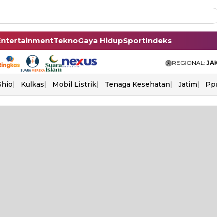
Entertainment
Tekno
Gaya Hidup
Sport
Indeks
REGIONAL:
JA
Shio
Kulkas
Mobil Listrik
Tenaga Kesehatan
Jatim
Pp