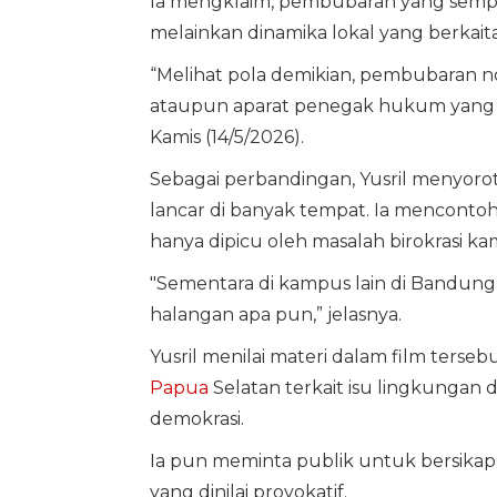
Ia mengklaim, pembubaran yang sempat
melainkan dinamika lokal yang berkait
“Melihat pola demikian, pembubaran no
ataupun aparat penegak hukum yang bi
Kamis (14/5/2026).
Sebagai perbandingan, Yusril menyoro
lancar di banyak tempat. Ia menconto
hanya dipicu oleh masalah birokrasi ka
"Sementara di kampus lain di Bandung 
halangan apa pun,” jelasnya.
Yusril menilai materi dalam film terseb
Papua
Selatan terkait isu lingkungan 
demokrasi.
Ia pun meminta publik untuk bersikap 
yang dinilai provokatif.