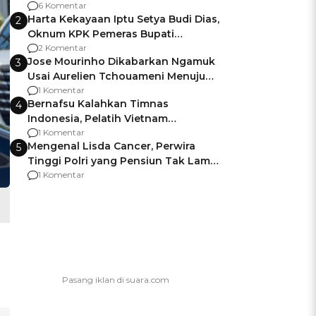
Gagalnya Negara Jamin Keamanan
6 Komentar
Harta Kekayaan Iptu Setya Budi Dias,
2
Oknum KPK Pemeras Bupati
Pemalang
2 Komentar
Jose Mourinho Dikabarkan Ngamuk
3
Usai Aurelien Tchouameni Menuju
Manchester United
1 Komentar
Bernafsu Kalahkan Timnas
4
Indonesia, Pelatih Vietnam
Berencana Pakai Jimat di Pakansari
1 Komentar
Mengenal Lisda Cancer, Perwira
5
Tinggi Polri yang Pensiun Tak Lama
Usai Jadi Brigjen
1 Komentar