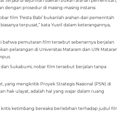
 terjadi di sejumlah daerah bukan arahan pemerintah,
an dengan prosedur di masing-masing instansi.
bar film ‘Pesta Babi’ bukanlah arahan dari pemerintah
asanya terpusat,” kata Yusril dalam keterangannya,
ti bahwa pemutaran film tersebut sebenarnya berjalan
hkan pelarangan di Universitas Mataram dan UIN Matara
mpus.
dan Sukabumi, nobar film tersebut berjalan tanpa
ut, yang mengkritik Proyek Strategis Nasional (PSN) di
dan hak ulayat, adalah hal yang wajar dalam ruang
kritis ketimbang bereaksi berlebihan terhadap judul fi