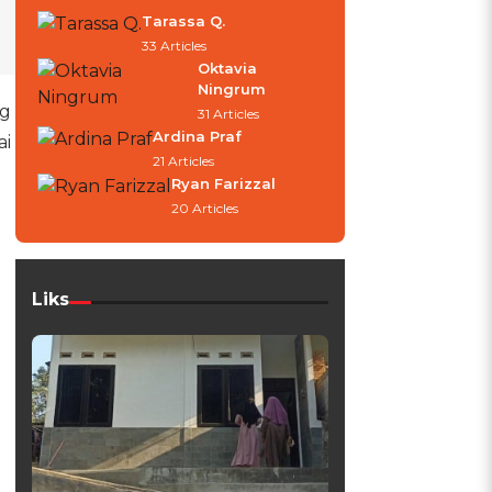
Tarassa Q.
33 Articles
Oktavia
Ningrum
ng
31 Articles
Ardina Praf
ai
21 Articles
Ryan Farizzal
20 Articles
Liks