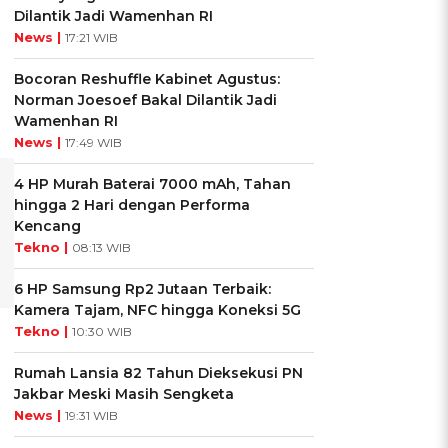
Dilantik Jadi Wamenhan RI
News |
17:21 WIB
Bocoran Reshuffle Kabinet Agustus:
Norman Joesoef Bakal Dilantik Jadi
Wamenhan RI
News |
17:49 WIB
4 HP Murah Baterai 7000 mAh, Tahan
hingga 2 Hari dengan Performa
Kencang
Tekno |
08:13 WIB
6 HP Samsung Rp2 Jutaan Terbaik:
Kamera Tajam, NFC hingga Koneksi 5G
Tekno |
10:30 WIB
Rumah Lansia 82 Tahun Dieksekusi PN
Jakbar Meski Masih Sengketa
News |
19:31 WIB