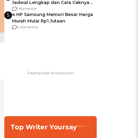
Jadwal Lengkap dan Cara Ceknya
agar Dana Tidak Hangus!
1 Komentar
4 HP Samsung Memori Besar Harga
5
Murah Mulai Rp1 Jutaan
0 Komentar
Top Writer Yoursay