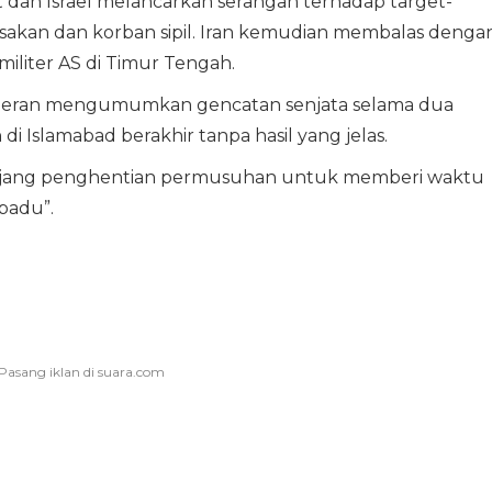
t dan Israel melancarkan serangan terhadap target-
sakan dan korban sipil. Iran kemudian membalas denga
 militer AS di Timur Tengah.
Teheran mengumumkan gencatan senjata selama dua
 Islamabad berakhir tanpa hasil yang jelas.
ang penghentian permusuhan untuk memberi waktu
padu”.