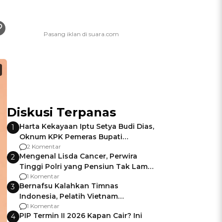
Diskusi Terpanas
Harta Kekayaan Iptu Setya Budi Dias,
1
Oknum KPK Pemeras Bupati
Pemalang
2 Komentar
Mengenal Lisda Cancer, Perwira
2
Tinggi Polri yang Pensiun Tak Lama
Usai Jadi Brigjen
1 Komentar
Bernafsu Kalahkan Timnas
3
Indonesia, Pelatih Vietnam
Berencana Pakai Jimat di Pakansari
1 Komentar
PIP Termin II 2026 Kapan Cair? Ini
4