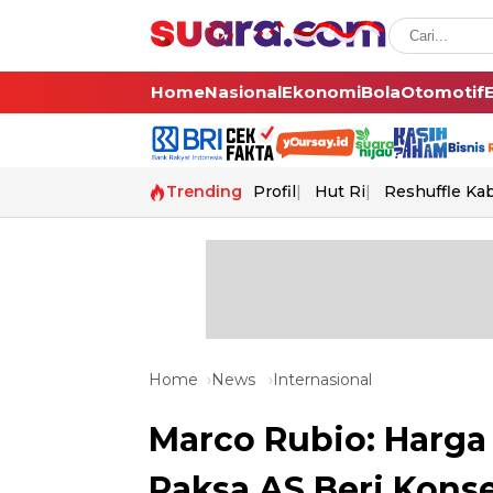
Home
Nasional
Ekonomi
Bola
Otomotif
Trending
Profil
Hut Ri
Reshuffle Ka
Home
News
Internasional
Marco Rubio: Harga
Paksa AS Beri Konse