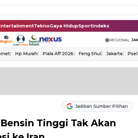
Entertainment
Tekno
Gaya Hidup
Sport
Indeks
REGIONAL:
JA
binet
Hp Murah
Piala Aff 2026
Feng Shui
Jakarta
Psel
Jadikan Sumber Pilihan
 Bensin Tinggi Tak Akan
si ke Iran