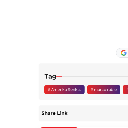
Tag
# Amerika Serikat
# marco rubio
#
Share Link