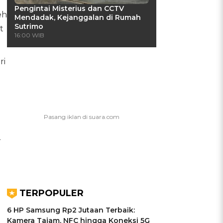
Pengintai Misterius dan CCTV
eh
Mendadak, Kejanggalan di Rumah
Sutrimo
t
16:00 WIB
ri
r
TERPOPULER
6 HP Samsung Rp2 Jutaan Terbaik:
Kamera Tajam, NFC hingga Koneksi 5G