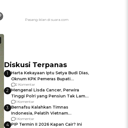
Diskusi Terpanas
Harta Kekayaan Iptu Setya Budi Dias,
1
Oknum KPK Pemeras Bupati
Pemalang
2 Komentar
Mengenal Lisda Cancer, Perwira
2
Tinggi Polri yang Pensiun Tak Lama
Usai Jadi Brigjen
1 Komentar
Bernafsu Kalahkan Timnas
3
Indonesia, Pelatih Vietnam
Berencana Pakai Jimat di Pakansari
1 Komentar
PIP Termin II 2026 Kapan Cair? Ini
4