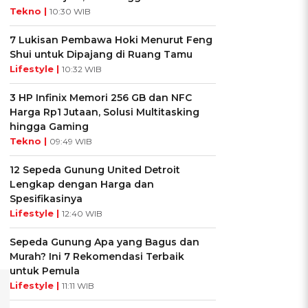
Tekno |
10:30 WIB
7 Lukisan Pembawa Hoki Menurut Feng
Shui untuk Dipajang di Ruang Tamu
Lifestyle |
10:32 WIB
3 HP Infinix Memori 256 GB dan NFC
Harga Rp1 Jutaan, Solusi Multitasking
hingga Gaming
Tekno |
09:49 WIB
12 Sepeda Gunung United Detroit
Lengkap dengan Harga dan
Spesifikasinya
Lifestyle |
12:40 WIB
Sepeda Gunung Apa yang Bagus dan
Murah? Ini 7 Rekomendasi Terbaik
untuk Pemula
Lifestyle |
11:11 WIB