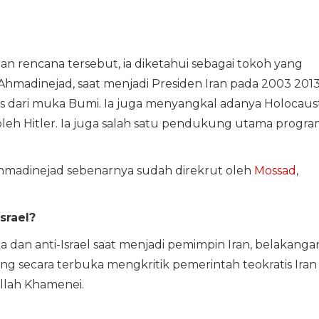
n rencana tersebut, ia diketahui sebagai tokoh yang
Ahmadinejad, saat menjadi Presiden Iran pada 2003 2013
s dari muka Bumi. Ia juga menyangkal adanya Holocaus
leh Hitler. Ia juga salah satu pendukung utama progr
madinejad sebenarnya sudah direkrut oleh
Mossad
,
srael?
 dan anti-Israel saat menjadi pemimpin Iran, belakanga
ring secara terbuka mengkritik pemerintah teokratis Iran
llah Khamenei.