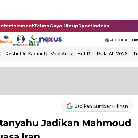
Entertainment
Tekno
Gaya Hidup
Sport
Indeks
REGIONAL:
JA
Reshuffle Kabinet
Viral Artis
Hut Ri
Piala Aff 2026
Tn
Jadikan Sumber Pilihan
etanyahu Jadikan Mahmoud
asa Iran