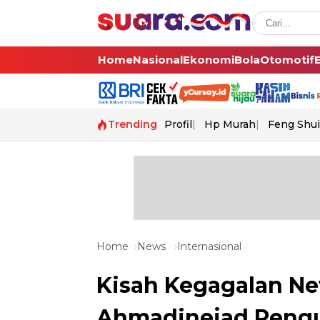
Home
Nasional
Ekonomi
Bola
Otomotif
Trending
Profil
Hp Murah
Feng Shui
Home
News
Internasional
Kisah Kegagalan N
Ahmadinejad Pengu