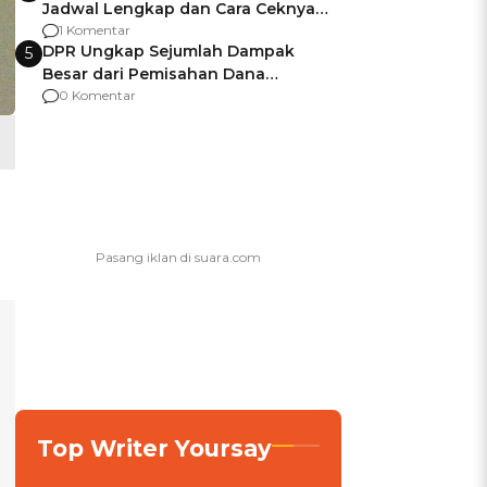
Jadwal Lengkap dan Cara Ceknya
agar Dana Tidak Hangus!
1 Komentar
DPR Ungkap Sejumlah Dampak
5
Besar dari Pemisahan Dana
Pendidikan dari Program MBG
0 Komentar
Top Writer Yoursay