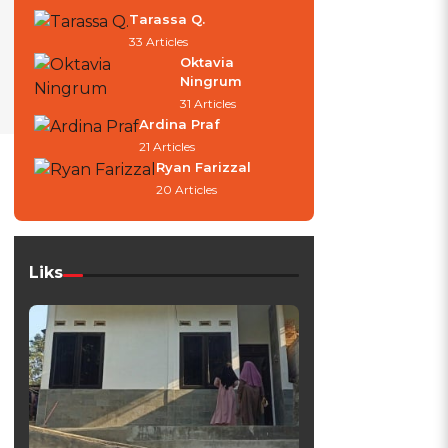
Tarassa Q.
33 Articles
Oktavia
Ningrum
31 Articles
Ardina Praf
21 Articles
Ryan Farizzal
20 Articles
Liks