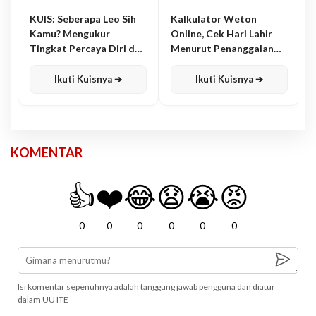
KUIS: Seberapa Leo Sih
Kalkulator Weton
Kamu? Mengukur
Online, Cek Hari Lahir
Tingkat Percaya Diri dan
Menurut Penanggalan
Karisma
Jawa
Ikuti Kuisnya ➔
Ikuti Kuisnya ➔
KOMENTAR
👍
❤️
😂
😧
😭
😡
0
0
0
0
0
0
Isi komentar sepenuhnya adalah tanggung jawab pengguna dan diatur
dalam UU ITE