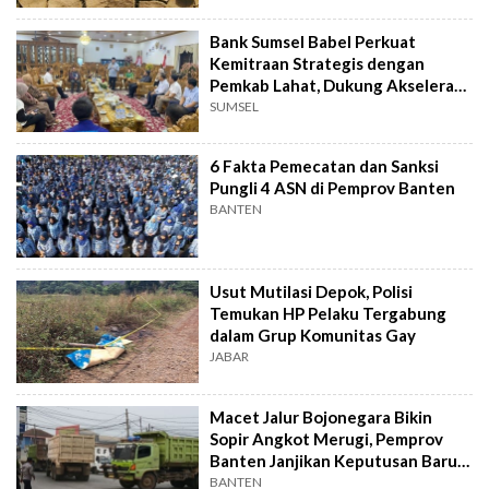
Bank Sumsel Babel Perkuat
Kemitraan Strategis dengan
Pemkab Lahat, Dukung Akselerasi
Ekonomi Daerah
SUMSEL
6 Fakta Pemecatan dan Sanksi
Pungli 4 ASN di Pemprov Banten
BANTEN
Usut Mutilasi Depok, Polisi
Temukan HP Pelaku Tergabung
dalam Grup Komunitas Gay
JABAR
Macet Jalur Bojonegara Bikin
Sopir Angkot Merugi, Pemprov
Banten Janjikan Keputusan Baru 4
Hari Lagi
BANTEN