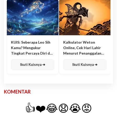
KUIS: Seberapa Leo Sih
Kalkulator Weton
Kamu? Mengukur
Online, Cek Hari Lahir
Tingkat Percaya Diri dan
Menurut Penanggalan
Karisma
Jawa
Ikuti Kuisnya ➔
Ikuti Kuisnya ➔
KOMENTAR
👍
❤️
😂
😧
😭
😡