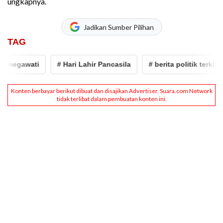
ungkapnya.
Jadikan Sumber Pilihan
TAG
awati
# Hari Lahir Pancasila
# berita politik terkini
#