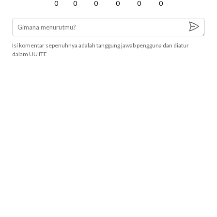
0
0
0
0
0
0
Isi komentar sepenuhnya adalah tanggung jawab pengguna dan diatur
dalam UU ITE