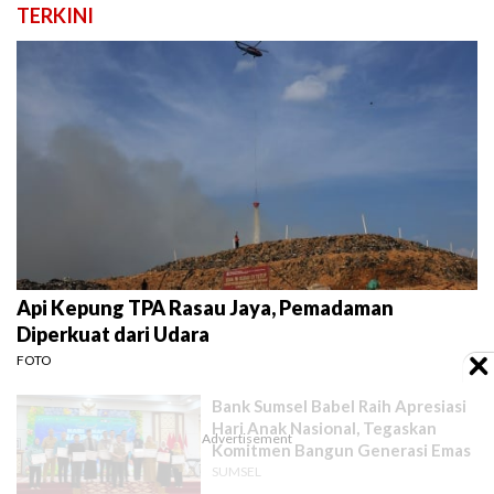
TERKINI
Api Kepung TPA Rasau Jaya, Pemadaman
Diperkuat dari Udara
FOTO
Bank Sumsel Babel Raih Apresiasi
Hari Anak Nasional, Tegaskan
Komitmen Bangun Generasi Emas
SUMSEL