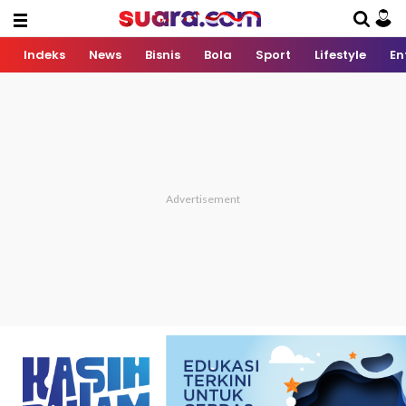
Indeks
News
Bisnis
Bola
Sport
Lifestyle
En