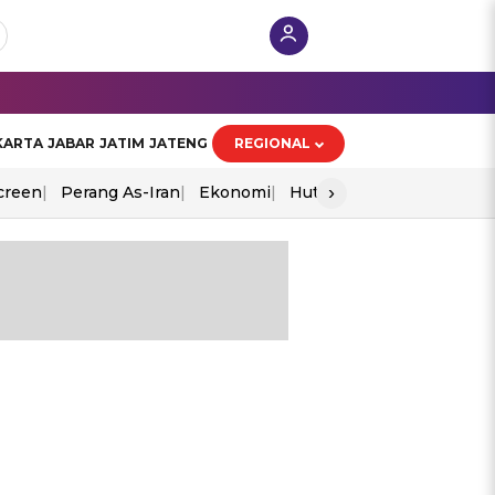
KARTA
JABAR
JATIM
JATENG
REGIONAL
›
creen
Perang As-Iran
Ekonomi
Hut Ri