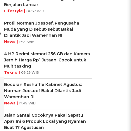
Berjalan Lancar
Lifestyle |
06:37 WIB
Profil Norman Joesoef, Pengusaha
Muda yang Disebut-sebut Bakal
0
Dilantik Jadi Wamenhan RI
News |
17:21 WIB
4 HP Redmi Memori 256 GB dan Kamera
Jernih Harga Rp1 Jutaan, Cocok untuk
Multitasking
Tekno |
09:29 WIB
Bocoran Reshuffle Kabinet Agustus:
Norman Joesoef Bakal Dilantik Jadi
Wamenhan RI
News |
17:49 WIB
Jalan Santai Cocoknya Pakai Sepatu
Apa? Ini 6 Produk Lokal yang Nyaman
Buat 17 Agustusan