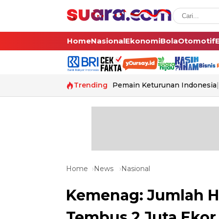
Home
Nasional
Ekonomi
Bola
Otomotif
Trending
Pemain Keturunan Indonesia
Home
News
Nasional
Kemenag: Jumlah H
Tembus 2 Juta Ekor