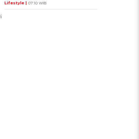
Lifestyle |
07:10 WIB
i