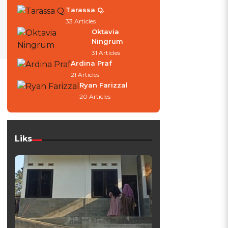
Tarassa Q.
33 Articles
Oktavia
Ningrum
31 Articles
Ardina Praf
21 Articles
Ryan Farizzal
20 Articles
Liks