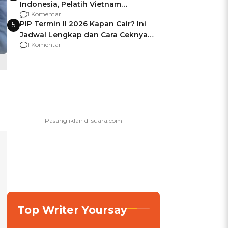
Indonesia, Pelatih Vietnam
Berencana Pakai Jimat di Pakansari
1 Komentar
PIP Termin II 2026 Kapan Cair? Ini
5
Jadwal Lengkap dan Cara Ceknya
agar Dana Tidak Hangus!
1 Komentar
Top Writer Yoursay