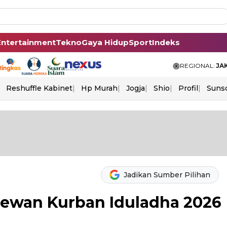
Entertainment
Tekno
Gaya Hidup
Sport
Indeks
REGIONAL:
JA
Reshuffle Kabinet
Hp Murah
Jogja
Shio
Profil
Suns
Jadikan Sumber Pilihan
ewan Kurban Iduladha 2026