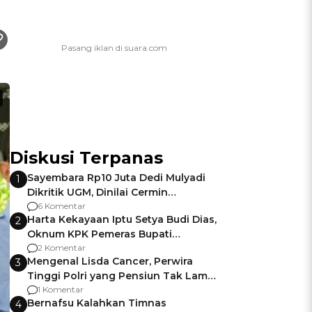
Diskusi Terpanas
Sayembara Rp10 Juta Dedi Mulyadi
1
Dikritik UGM, Dinilai Cermin
Gagalnya Negara Jamin Keamanan
6 Komentar
Harta Kekayaan Iptu Setya Budi Dias,
2
Oknum KPK Pemeras Bupati
Pemalang
2 Komentar
Mengenal Lisda Cancer, Perwira
3
Tinggi Polri yang Pensiun Tak Lama
Usai Jadi Brigjen
1 Komentar
Bernafsu Kalahkan Timnas
4