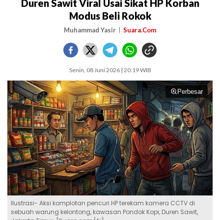
Duren Sawit Viral Usai Sikat HP Korban
Modus Beli Rokok
Muhammad Yasir
Suara.Com
Senin, 08 Juni 2026 | 20:19 WIB
Perbesar
Ilustrasi- Aksi komplotan pencuri HP terekam kamera CCTV di
sebuah warung kelontong, kawasan Pondok Kopi, Duren Sawit,