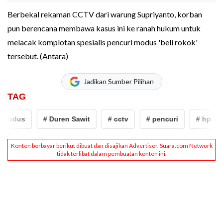
Berbekal rekaman CCTV dari warung Supriyanto, korban
pun berencana membawa kasus ini ke ranah hukum untuk
melacak komplotan spesialis pencuri modus 'beli rokok'
tersebut. (Antara)
Jadikan Sumber Pilihan
TAG
Modus
# Duren Sawit
# cctv
# pencuri
# hp