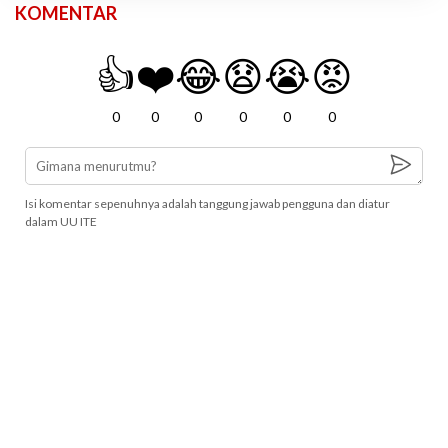
KOMENTAR
👍
❤️
😂
😧
😭
😡
0
0
0
0
0
0
Isi komentar sepenuhnya adalah tanggung jawab pengguna dan diatur
dalam UU ITE