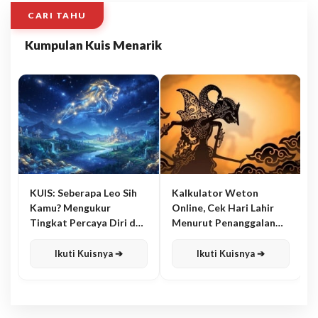
CARI TAHU
Kumpulan Kuis Menarik
KUIS: Seberapa Leo Sih
Kalkulator Weton
Kamu? Mengukur
Online, Cek Hari Lahir
Tingkat Percaya Diri dan
Menurut Penanggalan
Karisma
Jawa
Ikuti Kuisnya ➔
Ikuti Kuisnya ➔