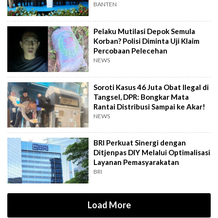
Senator
BANTEN
Pelaku Mutilasi Depok Semula
Korban? Polisi Diminta Uji Klaim
Percobaan Pelecehan
NEWS
Soroti Kasus 46 Juta Obat Ilegal di
Tangsel, DPR: Bongkar Mata
Rantai Distribusi Sampai ke Akar!
NEWS
BRI Perkuat Sinergi dengan
Ditjenpas DIY Melalui Optimalisasi
Layanan Pemasyarakatan
BRI
Load More