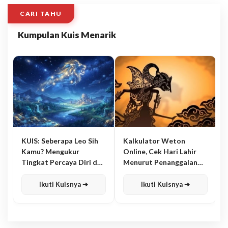
CARI TAHU
Kumpulan Kuis Menarik
KUIS: Seberapa Leo Sih
Kalkulator Weton
Kamu? Mengukur
Online, Cek Hari Lahir
Tingkat Percaya Diri dan
Menurut Penanggalan
Karisma
Jawa
Ikuti Kuisnya ➔
Ikuti Kuisnya ➔