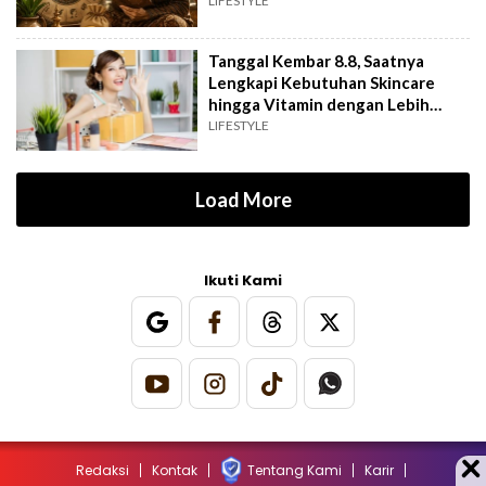
Harta
LIFESTYLE
Tanggal Kembar 8.8, Saatnya
Lengkapi Kebutuhan Skincare
hingga Vitamin dengan Lebih
Hemat
LIFESTYLE
Load More
Ikuti Kami
Redaksi
Kontak
Tentang Kami
Karir