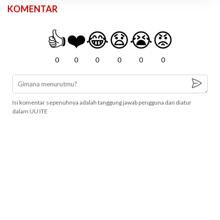
KOMENTAR
👍
❤️
😂
😧
😭
😡
0
0
0
0
0
0
Isi komentar sepenuhnya adalah tanggung jawab pengguna dan diatur
dalam UU ITE