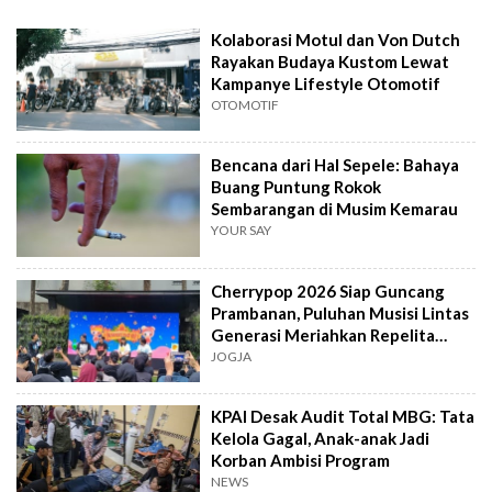
Kolaborasi Motul dan Von Dutch
Rayakan Budaya Kustom Lewat
Kampanye Lifestyle Otomotif
OTOMOTIF
Bencana dari Hal Sepele: Bahaya
Buang Puntung Rokok
Sembarangan di Musim Kemarau
YOUR SAY
Cherrypop 2026 Siap Guncang
Prambanan, Puluhan Musisi Lintas
Generasi Meriahkan Repelita
Musik
JOGJA
KPAI Desak Audit Total MBG: Tata
Kelola Gagal, Anak-anak Jadi
Korban Ambisi Program
NEWS