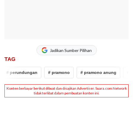
Jadikan Sumber Pilihan
TAG
# perundungan
# pramono
# pramono anung
# bul