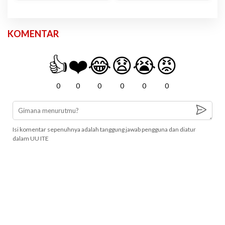
KOMENTAR
👍
❤️
😂
😧
😭
😡
0
0
0
0
0
0
Isi komentar sepenuhnya adalah tanggung jawab pengguna dan diatur
dalam UU ITE