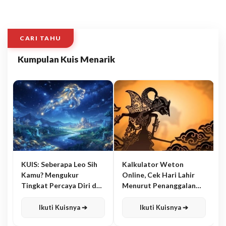
CARI TAHU
Kumpulan Kuis Menarik
KUIS: Seberapa Leo Sih
Kalkulator Weton
Kamu? Mengukur
Online, Cek Hari Lahir
Tingkat Percaya Diri dan
Menurut Penanggalan
Karisma
Jawa
Ikuti Kuisnya ➔
Ikuti Kuisnya ➔