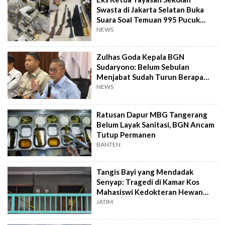
Swasta di Jakarta Selatan Buka
Suara Soal Temuan 995 Pucuk
Senjata Api
NEWS
Zulhas Goda Kepala BGN
Sudaryono: Belum Sebulan
Menjabat Sudah Turun Berapa
Kilo?
NEWS
Ratusan Dapur MBG Tangerang
Belum Layak Sanitasi, BGN Ancam
Tutup Permanen
BANTEN
Tangis Bayi yang Mendadak
Senyap: Tragedi di Kamar Kos
Mahasiswi Kedokteran Hewan
Surabaya
JATIM