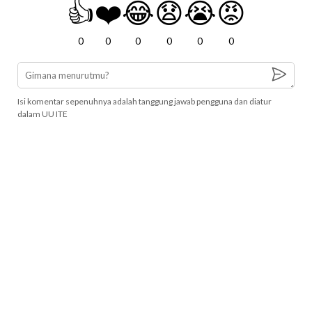
👍
❤️
😂
😧
😭
😡
0
0
0
0
0
0
Isi komentar sepenuhnya adalah tanggung jawab pengguna dan diatur
dalam UU ITE