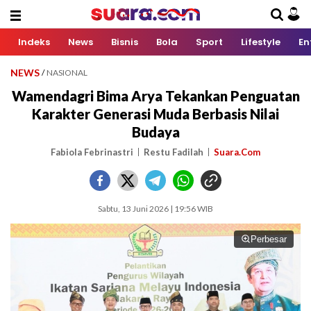
Indeks
News
Bisnis
Bola
Sport
Lifestyle
En
NEWS
/
NASIONAL
Wamendagri Bima Arya Tekankan Penguatan
Karakter Generasi Muda Berbasis Nilai
Budaya
Fabiola Febrinastri
Restu Fadilah
Suara.Com
Sabtu, 13 Juni 2026 | 19:56 WIB
Perbesar