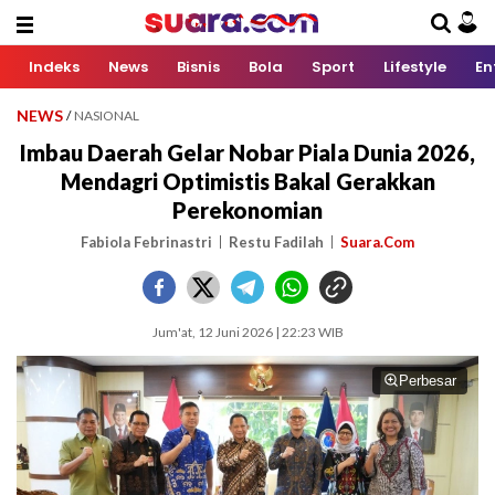
Indeks
News
Bisnis
Bola
Sport
Lifestyle
En
NEWS
/
NASIONAL
Imbau Daerah Gelar Nobar Piala Dunia 2026,
Mendagri Optimistis Bakal Gerakkan
Perekonomian
Fabiola Febrinastri
Restu Fadilah
Suara.Com
Jum'at, 12 Juni 2026 | 22:23 WIB
Perbesar