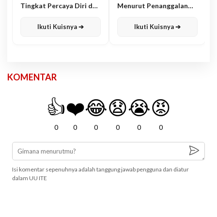
Tingkat Percaya Diri dan
Menurut Penanggalan
Karisma
Jawa
Ikuti Kuisnya ➔
Ikuti Kuisnya ➔
KOMENTAR
👍
❤️
😂
😧
😭
😡
0
0
0
0
0
0
Isi komentar sepenuhnya adalah tanggung jawab pengguna dan diatur
dalam UU ITE