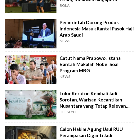
BOLA
Pemerintah Dorong Produk
Indonesia Masuk Rantai Pasok Haji
Arab Saudi
NEWS
Catut Nama Prabowo, Istana
Bantah Makalah Nobel Soal
Program MBG
NEWS
Lulur Keraton Kembali Jadi
Sorotan, Warisan Kecantikan
Nusantara yang Tetap Relevan
hingga Kini
LIFESTYLE
Calon Hakim Agung Usul RUU
Perampasan Diganti Jadi