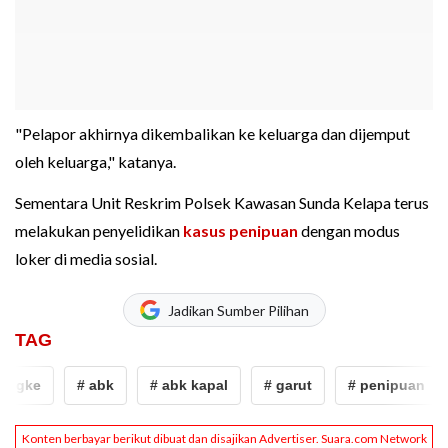
"Pelapor akhirnya dikembalikan ke keluarga dan dijemput
oleh keluarga," katanya.
Sementara Unit Reskrim Polsek Kawasan Sunda Kelapa terus
melakukan penyelidikan
kasus penipuan
dengan modus
loker di media sosial.
Jadikan Sumber Pilihan
TAG
gke
# abk
# abk kapal
# garut
# penipuan
#