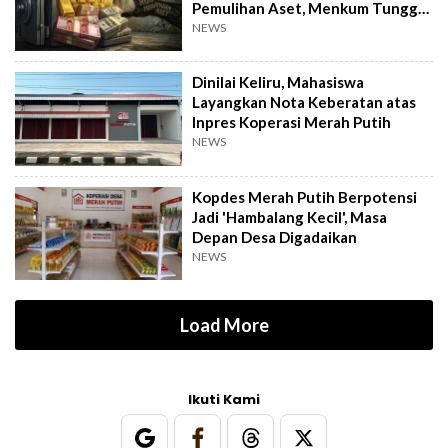
Pemulihan Aset, Menkum Tunggu
Langkah DPR
NEWS
Dinilai Keliru, Mahasiswa
Layangkan Nota Keberatan atas
Inpres Koperasi Merah Putih
NEWS
Kopdes Merah Putih Berpotensi
Jadi 'Hambalang Kecil', Masa
Depan Desa Digadaikan
NEWS
Load More
Ikuti Kami