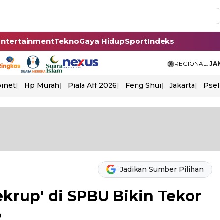
Entertainment
Tekno
Gaya Hidup
Sport
Indeks
REGIONAL:
JA
binet
Hp Murah
Piala Aff 2026
Feng Shui
Jakarta
Psel
Jadikan Sumber Pilihan
krup' di SPBU Bikin Tekor
?