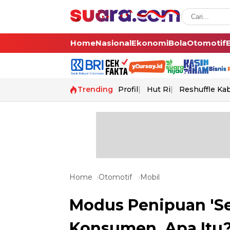
Home
Nasional
Ekonomi
Bola
Otomotif
Trending
Profil
Hut Ri
Reshuffle Ka
Home
Otomotif
Mobil
Modus Penipuan 'Se
Konsumen, Apa Itu