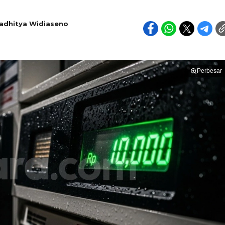
adhitya Widiaseno
Perbesar