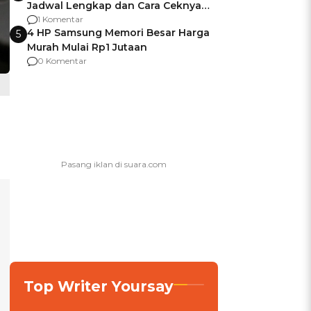
Jadwal Lengkap dan Cara Ceknya
agar Dana Tidak Hangus!
1 Komentar
4 HP Samsung Memori Besar Harga
5
Murah Mulai Rp1 Jutaan
0 Komentar
Top Writer Yoursay