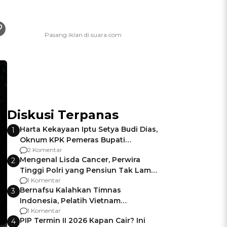
Diskusi Terpanas
Harta Kekayaan Iptu Setya Budi Dias,
1
Oknum KPK Pemeras Bupati
Pemalang
2 Komentar
Mengenal Lisda Cancer, Perwira
2
Tinggi Polri yang Pensiun Tak Lama
Usai Jadi Brigjen
1 Komentar
Bernafsu Kalahkan Timnas
3
Indonesia, Pelatih Vietnam
Berencana Pakai Jimat di Pakansari
1 Komentar
PIP Termin II 2026 Kapan Cair? Ini
4