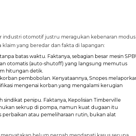
ar industri otomotif justru meragukan kebenaran modus
a klaim yang beredar dan fakta di lapangan:
a tanpa batas waktu. Faktanya, sebagian besar mesin SP
ian otomatis (auto-shutoff) yang langsung memutus
lam hitungan detik.
 korban pembobolan. Kenyataannya, Snopes melaporka
ifikasi mengenai korban yang mengalami kerugian
 sindikat penipu. Faktanya, Kepolisian Timberville
kan sekrup di pompa, namun kuat dugaan itu
 perbaikan atau pemeliharaan rutin, bukan alat
an menyatakan belum pernah mendapati kasus serupa