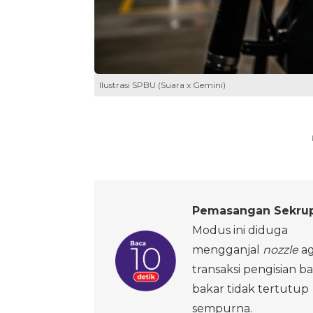
Ilustrasi SPBU (Suara x Gemini)
Pemasangan Sekrup
Modus ini diduga
mengganjal
nozzle
ag
transaksi pengisian b
bakar tidak tertutup
sempurna.