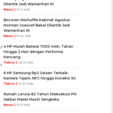
Dilantik Jadi Wamenhan RI
News |
17:21 WIB
Bocoran Reshuffle Kabinet Agustus:
Norman Joesoef Bakal Dilantik Jadi
Wamenhan RI
News |
17:49 WIB
4 HP Murah Baterai 7000 mAh, Tahan
BU
hingga 2 Hari dengan Performa
Kencang
Tekno |
08:13 WIB
n
6 HP Samsung Rp2 Jutaan Terbaik:
Kamera Tajam, NFC hingga Koneksi 5G
Tekno |
10:30 WIB
Rumah Lansia 82 Tahun Dieksekusi PN
Jakbar Meski Masih Sengketa
News |
19:31 WIB