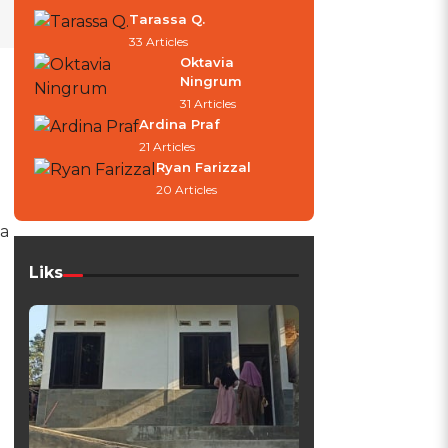
Tarassa Q.
33 Articles
Oktavia
Ningrum
31 Articles
Ardina Praf
21 Articles
Ryan Farizzal
20 Articles
ma
Liks