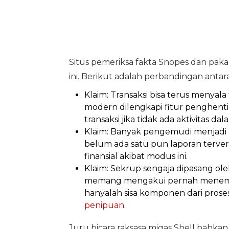
Situs pemeriksa fakta Snopes dan pak
ini. Berikut adalah perbandingan antar
Klaim: Transaksi bisa terus menyal
modern dilengkapi fitur penghent
transaksi jika tidak ada aktivitas da
Klaim: Banyak pengemudi menjadi
belum ada satu pun laporan terver
finansial akibat modus ini.
Klaim: Sekrup sengaja dipasang oleh
memang mengakui pernah menemu
hanyalah sisa komponen dari proses
penipuan
.
Juru bicara raksasa migas Shell bahk