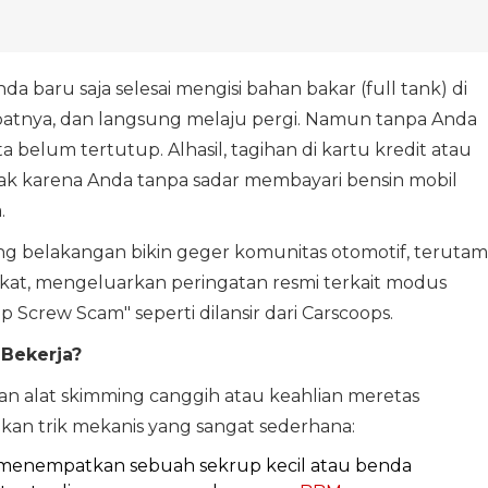
da baru saja selesai mengisi bahan bakar (full tank) di
atnya, dan langsung melaju pergi. Namun tanpa Anda
ta belum tertutup. Alhasil, tagihan di kartu kredit atau
k karena Anda tanpa sadar membayari bensin mobil
.
ng belakangan bikin geger komunitas otomotif, teruta
erikat, mengeluarkan peringatan resmi terkait modus
 Screw Scam" seperti dilansir dari Carscoops.
Bekerja?
an alat skimming canggih atau keahlian meretas
an trik mekanis yang sangat sederhana:
menempatkan sebuah sekrup kecil atau benda