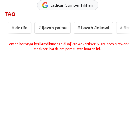
Jadikan Sumber Pilihan
TAG
# dr tifa
# ijazah palsu
# Ijazah Jokowi
# Roy Su