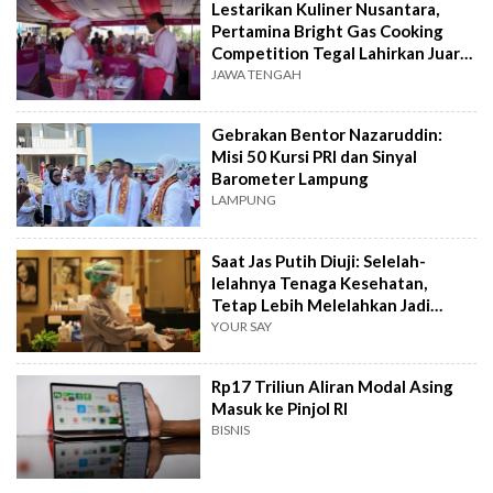
Lestarikan Kuliner Nusantara,
Pertamina Bright Gas Cooking
Competition Tegal Lahirkan Juara
Baru
JAWA TENGAH
Gebrakan Bentor Nazaruddin:
Misi 50 Kursi PRI dan Sinyal
Barometer Lampung
LAMPUNG
Saat Jas Putih Diuji: Selelah-
lelahnya Tenaga Kesehatan,
Tetap Lebih Melelahkan Jadi
Pasien
YOUR SAY
Rp17 Triliun Aliran Modal Asing
Masuk ke Pinjol RI
BISNIS