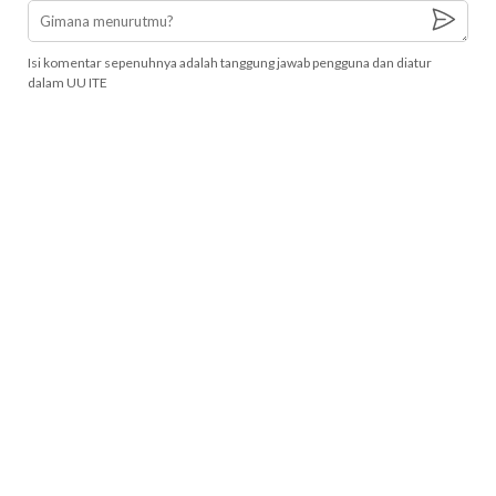
Isi komentar sepenuhnya adalah tanggung jawab pengguna dan diatur
dalam UU ITE