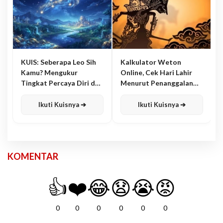
KUIS: Seberapa Leo Sih
Kalkulator Weton
Kamu? Mengukur
Online, Cek Hari Lahir
Tingkat Percaya Diri dan
Menurut Penanggalan
Karisma
Jawa
Ikuti Kuisnya ➔
Ikuti Kuisnya ➔
KOMENTAR
👍
❤️
😂
😧
😭
😡
0
0
0
0
0
0