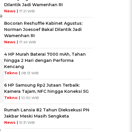
Dilantik Jadi Wamenhan RI
News |
17:21 WIB
a
Bocoran Reshuffle Kabinet Agustus:
Norman Joesoef Bakal Dilantik Jadi
Wamenhan RI
News |
17:49 WIB
4 HP Murah Baterai 7000 mAh, Tahan
hingga 2 Hari dengan Performa
Kencang
Tekno |
08:13 WIB
6 HP Samsung Rp2 Jutaan Terbaik:
Kamera Tajam, NFC hingga Koneksi 5G
Tekno |
10:30 WIB
Rumah Lansia 82 Tahun Dieksekusi PN
Jakbar Meski Masih Sengketa
News |
19:31 WIB
h