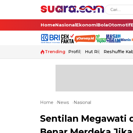
Home
Nasional
Ekonomi
Bola
Otomotif
Trending
Profil
Hut Ri
Reshuffle Ka
Home
News
Nasional
Sentilan Megawati d
Benar Merdeka Jika