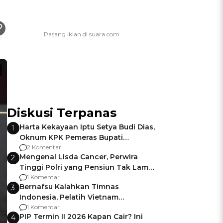
Diskusi Terpanas
Harta Kekayaan Iptu Setya Budi Dias,
1
Oknum KPK Pemeras Bupati
Pemalang
2 Komentar
Mengenal Lisda Cancer, Perwira
2
Tinggi Polri yang Pensiun Tak Lama
Usai Jadi Brigjen
1 Komentar
Bernafsu Kalahkan Timnas
3
Indonesia, Pelatih Vietnam
Berencana Pakai Jimat di Pakansari
1 Komentar
PIP Termin II 2026 Kapan Cair? Ini
4