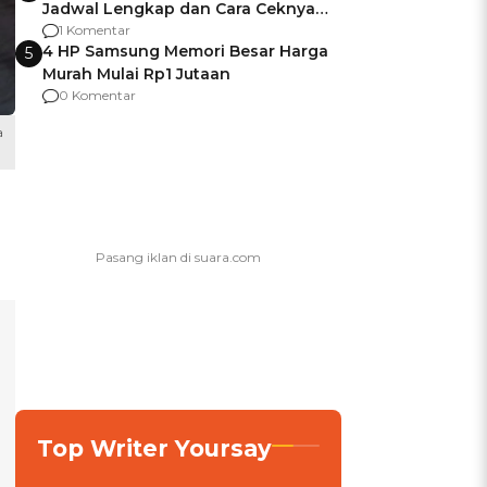
Jadwal Lengkap dan Cara Ceknya
agar Dana Tidak Hangus!
1 Komentar
4 HP Samsung Memori Besar Harga
5
Murah Mulai Rp1 Jutaan
0 Komentar
a
Top Writer Yoursay