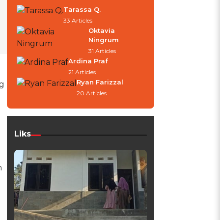
Tarassa Q.
33 Articles
Oktavia
Ningrum
31 Articles
Ardina Praf
21 Articles
Ryan Farizzal
g
20 Articles
Liks
h