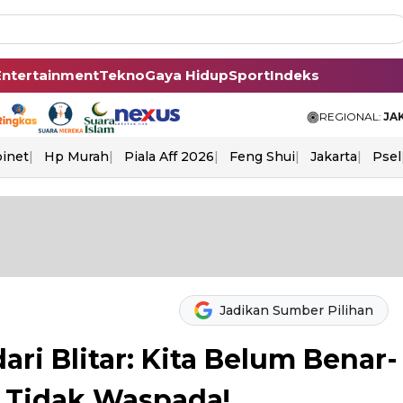
Entertainment
Tekno
Gaya Hidup
Sport
Indeks
REGIONAL:
JA
binet
Hp Murah
Piala Aff 2026
Feng Shui
Jakarta
Psel
Jadikan Sumber Pilihan
ari Blitar: Kita Belum Benar-
 Tidak Waspada!