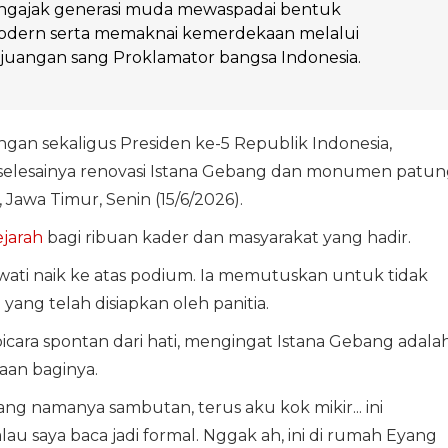
gajak generasi muda mewaspadai bentuk
odern serta memaknai kemerdekaan melalui
juangan sang Proklamator bangsa Indonesia.
an sekaligus Presiden ke-5 Republik Indonesia,
selesainya renovasi Istana Gebang dan monumen patun
 Jawa Timur, Senin (15/6/2026).
ejarah
bagi ribuan kader dan masyarakat yang hadir.
ti naik ke atas podium. Ia memutuskan untuk tidak
ng telah disiapkan oleh panitia.
cara spontan dari hati, mengingat Istana Gebang adala
aan baginya.
ang namanya sambutan, terus aku kok mikir... ini
au saya baca jadi formal. Nggak ah, ini di rumah Eyang