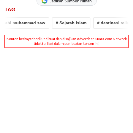
Jadikan Sumber Pilihan
TAG
muhammad saw
# Sejarah Islam
# destinasi religi
# R