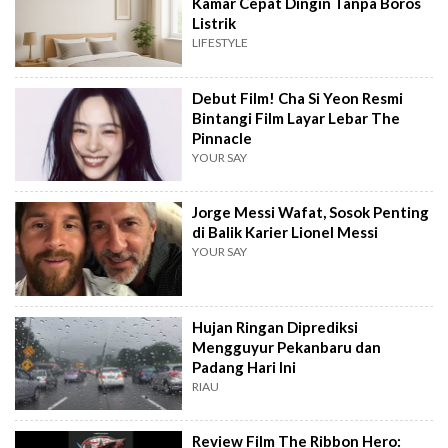
Kamar Cepat Dingin Tanpa Boros
Listrik
LIFESTYLE
Debut Film! Cha Si Yeon Resmi
Bintangi Film Layar Lebar The
Pinnacle
YOUR SAY
Jorge Messi Wafat, Sosok Penting
di Balik Karier Lionel Messi
YOUR SAY
Hujan Ringan Diprediksi
Mengguyur Pekanbaru dan
Padang Hari Ini
RIAU
Review Film The Ribbon Hero: