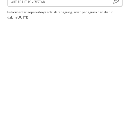
Isi komentar sepenuhnya adalah tanggung jawab pengguna dan diatur
dalam UU ITE