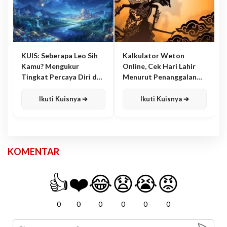
KUIS: Seberapa Leo Sih
Kalkulator Weton
Kamu? Mengukur
Online, Cek Hari Lahir
Tingkat Percaya Diri dan
Menurut Penanggalan
Karisma
Jawa
Ikuti Kuisnya ➔
Ikuti Kuisnya ➔
KOMENTAR
👍
❤️
😂
😧
😭
😡
0
0
0
0
0
0