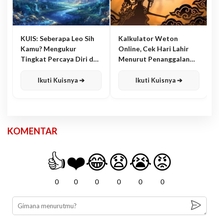
KUIS: Seberapa Leo Sih
Kalkulator Weton
Kamu? Mengukur
Online, Cek Hari Lahir
Tingkat Percaya Diri dan
Menurut Penanggalan
Karisma
Jawa
Ikuti Kuisnya ➔
Ikuti Kuisnya ➔
KOMENTAR
👍
❤️
😂
😧
😭
😡
0
0
0
0
0
0