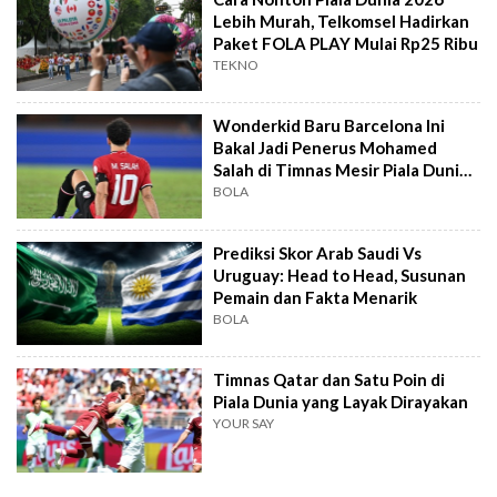
Lebih Murah, Telkomsel Hadirkan
Paket FOLA PLAY Mulai Rp25 Ribu
TEKNO
Wonderkid Baru Barcelona Ini
Bakal Jadi Penerus Mohamed
Salah di Timnas Mesir Piala Dunia
2026
BOLA
Prediksi Skor Arab Saudi Vs
Uruguay: Head to Head, Susunan
Pemain dan Fakta Menarik
BOLA
Timnas Qatar dan Satu Poin di
Piala Dunia yang Layak Dirayakan
YOUR SAY