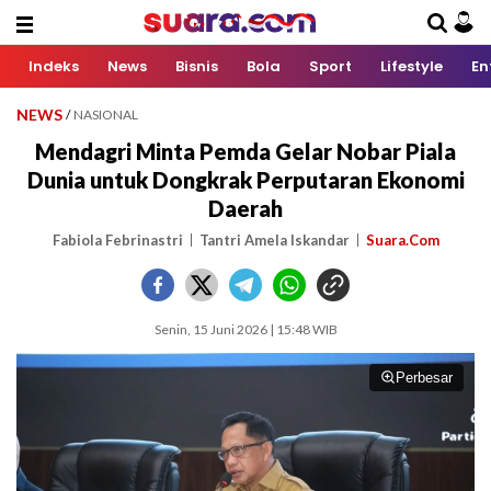
Indeks
News
Bisnis
Bola
Sport
Lifestyle
En
NEWS
/
NASIONAL
Mendagri Minta Pemda Gelar Nobar Piala
Dunia untuk Dongkrak Perputaran Ekonomi
Daerah
Fabiola Febrinastri
Tantri Amela Iskandar
Suara.Com
Senin, 15 Juni 2026 | 15:48 WIB
Perbesar