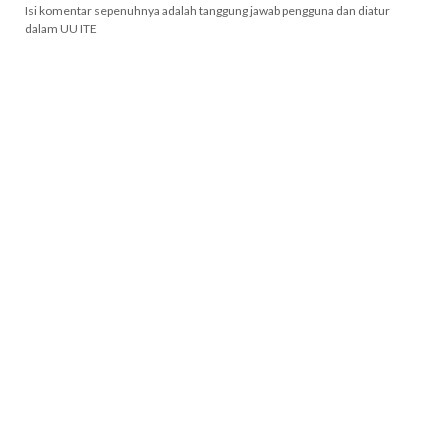
Isi komentar sepenuhnya adalah tanggung jawab pengguna dan diatur
dalam UU ITE