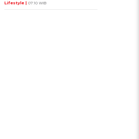
Lifestyle |
07:10 WIB