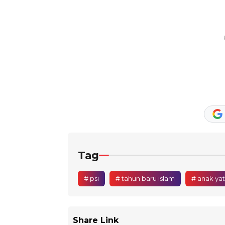
Tag
# psi
# tahun baru islam
# anak ya
Share Link