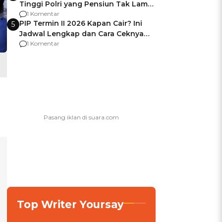
Tinggi Polri yang Pensiun Tak Lama
Usai Jadi Brigjen
1 Komentar
PIP Termin II 2026 Kapan Cair? Ini
5
Jadwal Lengkap dan Cara Ceknya
agar Dana Tidak Hangus!
1 Komentar
Top Writer Yoursay