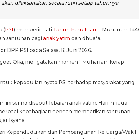
kan dilaksanakan secara rutin setiap tahunnya.
a (
PSI
) memperingati
Tahun Baru Islam
1 Muharram 144
an santunan bagi
anak yatim
dan dhuafa.
r DPP PSI pada Selasa, 16 Juni 2026.
agoes Oka, mengatakan momen 1 Muharram kerap
bentuk kepedulian nyata PSI terhadap masyarakat yang
ni sering disebut lebaran anak yatim. Hari ini juga
k berbagi kebahagiaan dengan memberikan santunan
ar Isyana.
nteri Kependudukan dan Pembangunan Keluarga/Wakil