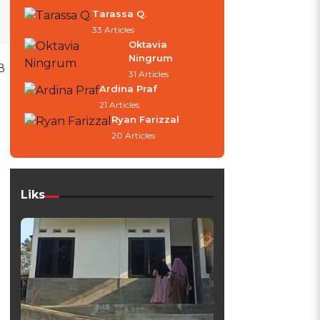
Tarassa Q.
33 Articles
Oktavia
Ningrum
8
31 Articles
Ardina Praf
21 Articles
Ryan Farizzal
20 Articles
Liks