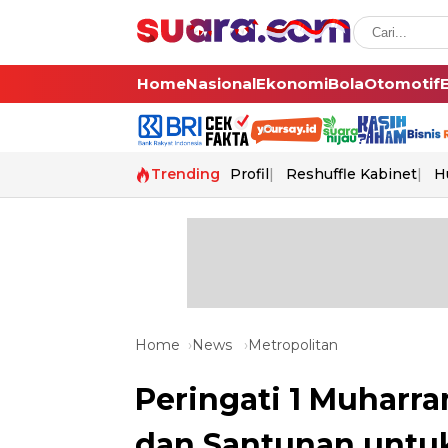
Home
Nasional
Ekonomi
Bola
Otomotif
Trending
Profil
Reshuffle Kabinet
H
Home
News
Metropolitan
Peringati 1 Muharra
dan Santunan untu