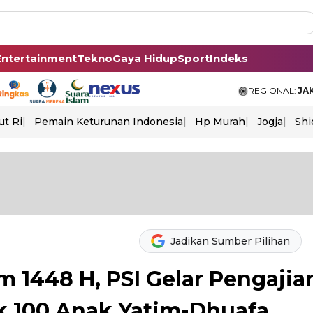
Entertainment
Tekno
Gaya Hidup
Sport
Indeks
REGIONAL:
JA
ut Ri
Pemain Keturunan Indonesia
Hp Murah
Jogja
Shi
Jadikan Sumber Pilihan
m 1448 H, PSI Gelar Pengajia
k 100 Anak Yatim-Dhuafa