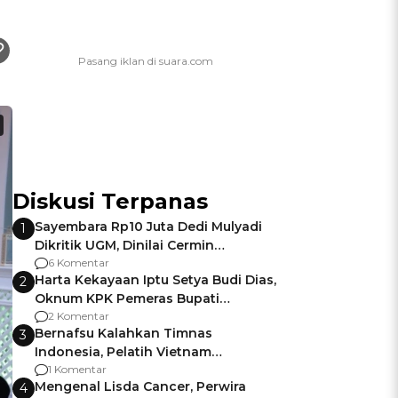
Diskusi Terpanas
Sayembara Rp10 Juta Dedi Mulyadi
1
Dikritik UGM, Dinilai Cermin
Gagalnya Negara Jamin Keamanan
6 Komentar
Harta Kekayaan Iptu Setya Budi Dias,
2
Oknum KPK Pemeras Bupati
Pemalang
2 Komentar
Bernafsu Kalahkan Timnas
3
Indonesia, Pelatih Vietnam
Berencana Pakai Jimat di Pakansari
1 Komentar
Mengenal Lisda Cancer, Perwira
4