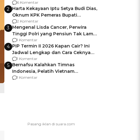
Gagalnya Negara Jamin Keamanan
6 Komentar
Harta Kekayaan Iptu Setya Budi Dias,
2
Oknum KPK Pemeras Bupati
Pemalang
2 Komentar
Mengenal Lisda Cancer, Perwira
3
Tinggi Polri yang Pensiun Tak Lama
Usai Jadi Brigjen
1 Komentar
PIP Termin II 2026 Kapan Cair? Ini
4
Jadwal Lengkap dan Cara Ceknya
agar Dana Tidak Hangus!
1 Komentar
Bernafsu Kalahkan Timnas
5
Indonesia, Pelatih Vietnam
Berencana Pakai Jimat di Pakansari
1 Komentar