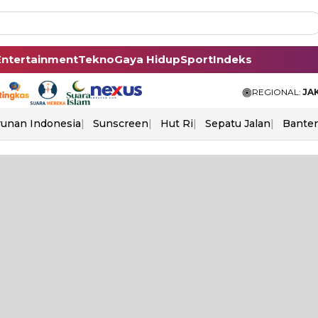
Entertainment
Tekno
Gaya Hidup
Sport
Indeks
REGIONAL:
JA
unan Indonesia
Sunscreen
Hut Ri
Sepatu Jalan
Bante