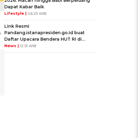
2026: Macan hingga Babi Berpeluang
Dapat Kabar Baik
Lifestyle |
06:23 WIB
Link Resmi
Pandang.istanapresiden.go.id buat
a
Daftar Upacara Bendera HUT RI di
Istana Negara
News |
12:13 WIB