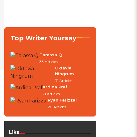
Top Writer Yoursay
Tarassa Q.
33 Articles
Oktavia
Ningrum
31 Articles
Ardina Praf
21 Articles
Ryan Farizzal
20 Articles
Liks