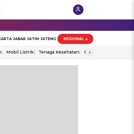
KARTA
JABAR
JATIM
JATENG
REGIONAL
›
n
Mobil Listrik
Tenaga Kesehatan
Perang As-Iran
Ekon