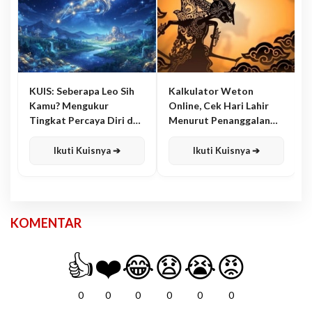
KUIS: Seberapa Leo Sih
Kalkulator Weton
Kamu? Mengukur
Online, Cek Hari Lahir
Tingkat Percaya Diri dan
Menurut Penanggalan
Karisma
Jawa
Ikuti Kuisnya ➔
Ikuti Kuisnya ➔
KOMENTAR
👍
❤️
😂
😧
😭
😡
0
0
0
0
0
0