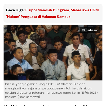
Baca Juga:
Fisipol Menolak Bungkam, Mahasiswa UGM
'Hukum' Penguasa di Halaman Kampus
Perbesar
Diskusi yang digelar di Joglo GIK UGM, Sleman, DIY, dan
menghadirkan sejumlah pejabat pemerintah berakhir ricuh
setelah didatangi ratusan mahasiswa pada Senin (16/6/2026)
malam. (Dok: istimewa).