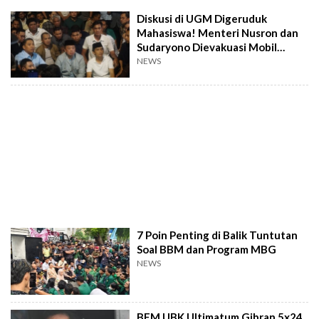
Diskusi di UGM Digeruduk
Mahasiswa! Menteri Nusron dan
Sudaryono Dievakuasi Mobil
Patroli
NEWS
7 Poin Penting di Balik Tuntutan
Soal BBM dan Program MBG
NEWS
BEM UBK Ultimatum Gibran 5x24