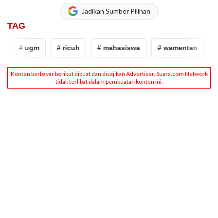
Jadikan Sumber Pilihan
TAG
# ugm
# ricuh
# mahasiswa
# wamentan
# S