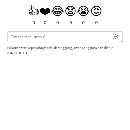
👍
❤️
😂
😧
😭
😡
0
0
0
0
0
0
Isi komentar sepenuhnya adalah tanggung jawab pengguna dan diatur
dalam UU ITE