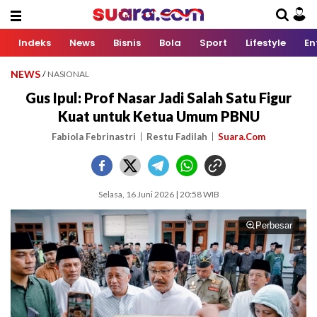
Indeks
News
Bisnis
Bola
Sport
Lifestyle
En
NEWS
/
NASIONAL
Gus Ipul: Prof Nasar Jadi Salah Satu Figur
Kuat untuk Ketua Umum PBNU
Fabiola Febrinastri
Restu Fadilah
Suara.Com
Selasa, 16 Juni 2026 | 20:58 WIB
Perbesar