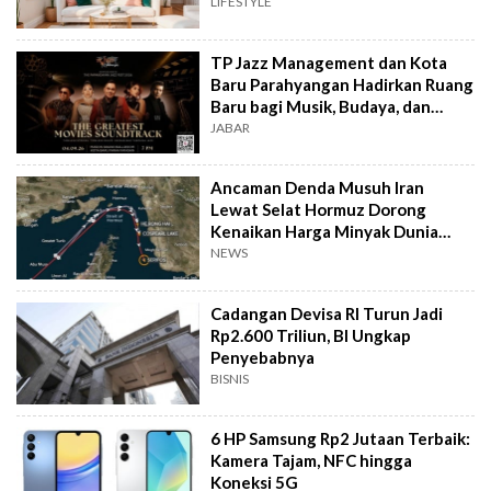
LIFESTYLE
TP Jazz Management dan Kota
Baru Parahyangan Hadirkan Ruang
Baru bagi Musik, Budaya, dan
Komunitas
JABAR
Ancaman Denda Musuh Iran
Lewat Selat Hormuz Dorong
Kenaikan Harga Minyak Dunia
Awal Agustus 2026
NEWS
Cadangan Devisa RI Turun Jadi
Rp2.600 Triliun, BI Ungkap
Penyebabnya
BISNIS
6 HP Samsung Rp2 Jutaan Terbaik:
Kamera Tajam, NFC hingga
Koneksi 5G