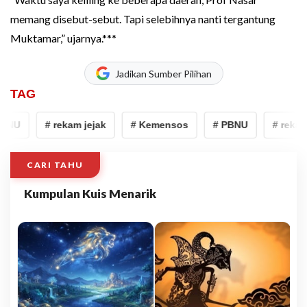
memang disebut-sebut. Tapi selebihnya nanti tergantung
Muktamar,” ujarnya.***
Jadikan Sumber Pilihan
TAG
BNU
# rekam jejak
# Kemensos
# PBNU
# rekam 
CARI TAHU
Kumpulan Kuis Menarik