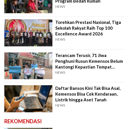
Program Bedah Rumah
NEWS
Torehkan Prestasi Nasional, Tiga
Sekolah Rakyat Raih Top 100
Excellence Award 2026
NEWS
Terancam Terusir, 71 Jiwa
Penghuni Rusun Kemensos Belum
Kantongi Kepastian Tempat
Tinggal Baru
NEWS
Daftar Bansos Kini Tak Bisa Asal,
Kemensos Bisa Cek Kendaraan,
Listrik hingga Aset Tanah
NEWS
REKOMENDASI