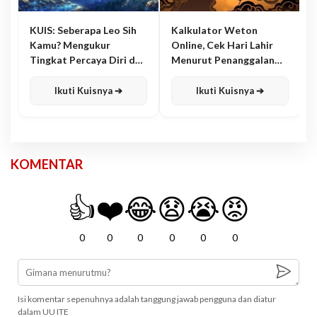
KUIS: Seberapa Leo Sih
Kalkulator Weton
Kamu? Mengukur
Online, Cek Hari Lahir
Tingkat Percaya Diri dan
Menurut Penanggalan
Karisma
Jawa
Ikuti Kuisnya ➔
Ikuti Kuisnya ➔
KOMENTAR
👍
❤️
😂
😧
😭
😡
0
0
0
0
0
0
Isi komentar sepenuhnya adalah tanggung jawab pengguna dan diatur
dalam UU ITE