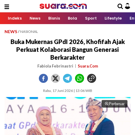
Indeks
News
Bisnis
Bola
Sport
Lifestyle
En
NEWS
/
NASIONAL
Buka Mukernas GPdI 2026, Khofifah Ajak
Perkuat Kolaborasi Bangun Generasi
Berkarakter
Fabiola Febrinastri
Suara.Com
Rabu, 17 Juni 2026 | 13:06 WIB
Perbesar