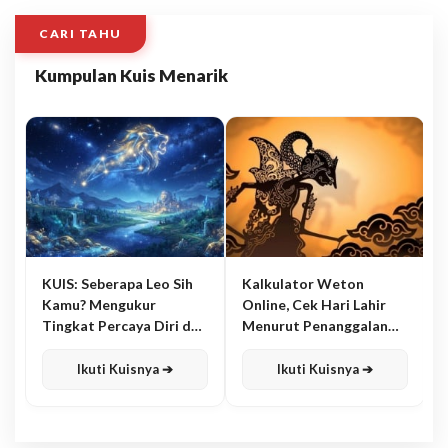
CARI TAHU
Kumpulan Kuis Menarik
KUIS: Seberapa Leo Sih
Kalkulator Weton
Kamu? Mengukur
Online, Cek Hari Lahir
Tingkat Percaya Diri dan
Menurut Penanggalan
Karisma
Jawa
Ikuti Kuisnya ➔
Ikuti Kuisnya ➔