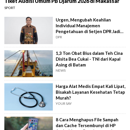
Tiket Audisi Umum PB Djarum 2026 di Makassar
SPORT
Urgen, Mengubah Keahlian
Individual Manajemen
Pengetahuan di Setjen DPR Jadi
Kekuatan Institusional
DPR
1,3 Ton Obat Bius dalam Teh Cina
Disita Bea Cukai - TNI dari Kapal
Asing di Batam
NEWS
Harga Alat Medis Empat Kali Lipat,
Bisakah Layanan Kesehatan Tetap
Murah?
YOUR SAY
8 Cara Menghapus File Sampah
dan Cache Tersembunyi di HP