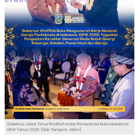
Gubernur Jawa Timur Khofifah Indar Parawansa buka Mukernas
GPdI Tahun 2026. (Dok. Pemprov Jatim)