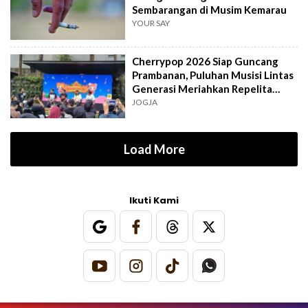
Sembarangan di Musim Kemarau
YOUR SAY
Cherrypop 2026 Siap Guncang
Prambanan, Puluhan Musisi Lintas
Generasi Meriahkan Repelita
Musik
JOGJA
Load More
Ikuti Kami