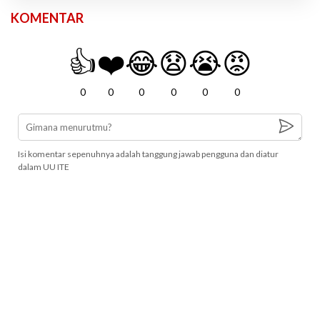
KOMENTAR
👍
❤️
😂
😧
😭
😡
0
0
0
0
0
0
Isi komentar sepenuhnya adalah tanggung jawab pengguna dan diatur
dalam UU ITE