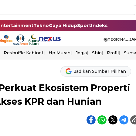
Entertainment
Tekno
Gaya Hidup
Sport
Indeks
REGIONAL:
JA
Reshuffle Kabinet
Hp Murah
Jogja
Shio
Profil
Suns
Jadikan Sumber Pilihan
erkuat Ekosistem Properti
Akses KPR dan Hunian