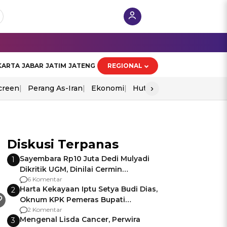
KARTA
JABAR
JATIM
JATENG
REGIONAL
›
creen
Perang As-Iran
Ekonomi
Hut Ri
Diskusi Terpanas
Sayembara Rp10 Juta Dedi Mulyadi
1
Dikritik UGM, Dinilai Cermin
Gagalnya Negara Jamin Keamanan
6 Komentar
Harta Kekayaan Iptu Setya Budi Dias,
2
Oknum KPK Pemeras Bupati
Pemalang
2 Komentar
Mengenal Lisda Cancer, Perwira
3