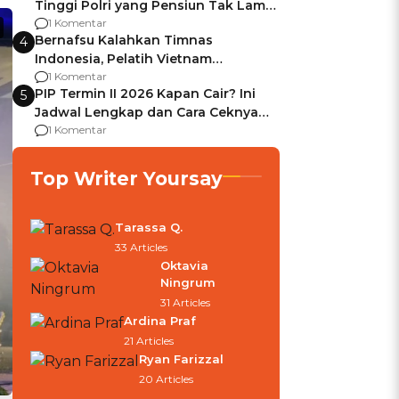
Tinggi Polri yang Pensiun Tak Lama
Usai Jadi Brigjen
1 Komentar
Bernafsu Kalahkan Timnas
4
Indonesia, Pelatih Vietnam
Berencana Pakai Jimat di Pakansari
1 Komentar
PIP Termin II 2026 Kapan Cair? Ini
5
Jadwal Lengkap dan Cara Ceknya
agar Dana Tidak Hangus!
1 Komentar
Top Writer Yoursay
Tarassa Q.
33 Articles
Oktavia
Ningrum
31 Articles
Ardina Praf
21 Articles
Ryan Farizzal
20 Articles