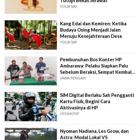
Tutupi Bekas Jerawat
YOUR SAY
Kang Edai dan Kemiren: Ketika
Budaya Osing Menjadi Jalan
Menuju Kesejahteraan Desa
YOUR SAY
Pembunuhan Bos Konter HP
Ambarawa: Pelaku Siapkan Palu
Sebelum Beraksi, Sempat Kembali
Datangi TKP
JAWA TENGAH
SIM Digital Berlaku Sah Pengganti
Kartu Fisik, Begini Cara
Aktivasinya di HP
OTOMOTIF
Nyoman Nadiana, Les Grow, dan
Astra: Modal Lokal VS