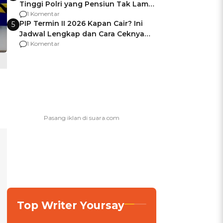
Tinggi Polri yang Pensiun Tak Lama
Usai Jadi Brigjen
1 Komentar
PIP Termin II 2026 Kapan Cair? Ini
5
Jadwal Lengkap dan Cara Ceknya
agar Dana Tidak Hangus!
1 Komentar
Top Writer Yoursay