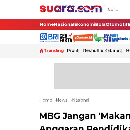
Home
Nasional
Ekonomi
Bola
Otomotif
Trending
Profil
Reshuffle Kabinet
H
Home
News
Nasional
MBG Jangan 'Makan'
Anggaran Pendidik