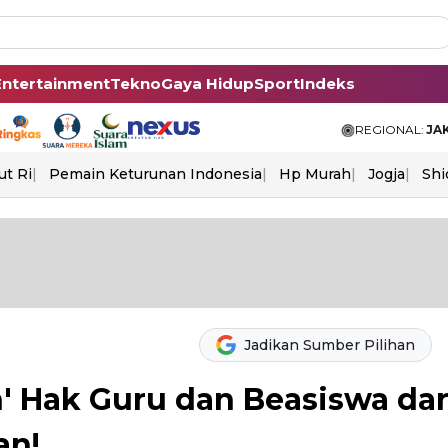
Entertainment
Tekno
Gaya Hidup
Sport
Indeks
REGIONAL:
JA
ut Ri
Pemain Keturunan Indonesia
Hp Murah
Jogja
Shi
Jadikan Sumber Pilihan
 Hak Guru dan Beasiswa dar
an!