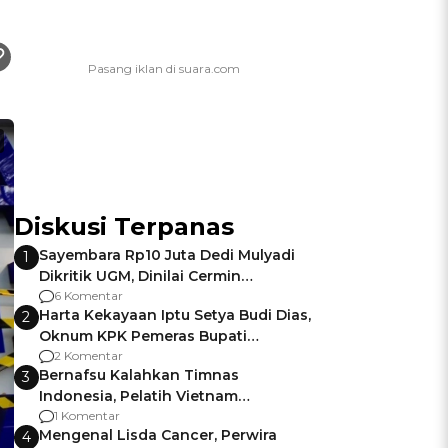
Diskusi Terpanas
Sayembara Rp10 Juta Dedi Mulyadi
1
Dikritik UGM, Dinilai Cermin
Gagalnya Negara Jamin Keamanan
6 Komentar
Harta Kekayaan Iptu Setya Budi Dias,
2
Oknum KPK Pemeras Bupati
Pemalang
2 Komentar
Bernafsu Kalahkan Timnas
3
Indonesia, Pelatih Vietnam
Berencana Pakai Jimat di Pakansari
1 Komentar
Mengenal Lisda Cancer, Perwira
4