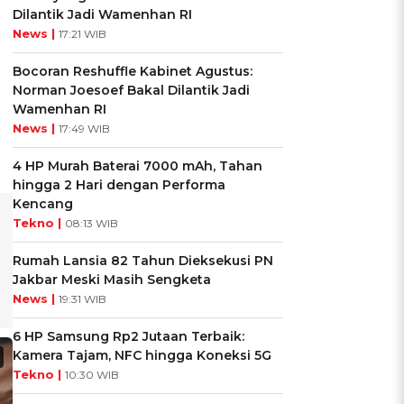
Dilantik Jadi Wamenhan RI
News |
17:21 WIB
Bocoran Reshuffle Kabinet Agustus:
Norman Joesoef Bakal Dilantik Jadi
Wamenhan RI
News |
17:49 WIB
4 HP Murah Baterai 7000 mAh, Tahan
hingga 2 Hari dengan Performa
Kencang
Tekno |
08:13 WIB
Rumah Lansia 82 Tahun Dieksekusi PN
Jakbar Meski Masih Sengketa
News |
19:31 WIB
6 HP Samsung Rp2 Jutaan Terbaik:
Kamera Tajam, NFC hingga Koneksi 5G
Tekno |
10:30 WIB