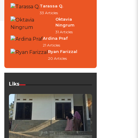
Tarassa Q.
33 Articles
Oktavia
Ningrum
31 Articles
Ardina Praf
21 Articles
Ryan Farizzal
20 Articles
Liks