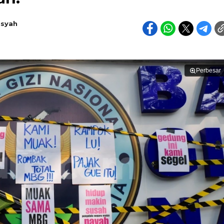
nsyah
Perbesar