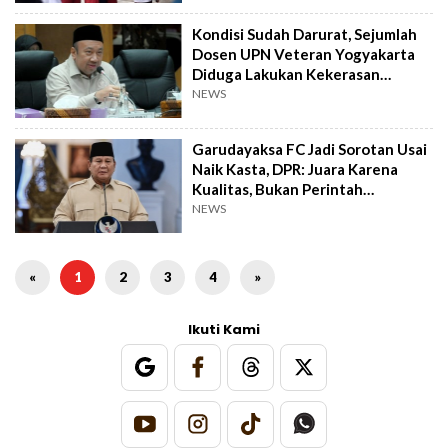
Kondisi Sudah Darurat, Sejumlah
Dosen UPN Veteran Yogyakarta
Diduga Lakukan Kekerasan
Seksual
NEWS
Garudayaksa FC Jadi Sorotan Usai
Naik Kasta, DPR: Juara Karena
Kualitas, Bukan Perintah
Presiden!
NEWS
«
1
2
3
4
»
Ikuti Kami