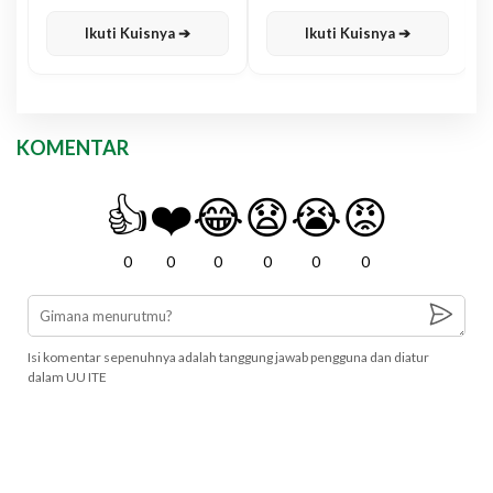
Karisma
Jawa
Ikuti Kuisnya ➔
Ikuti Kuisnya ➔
KOMENTAR
👍
❤️
😂
😧
😭
😡
0
0
0
0
0
0
Isi komentar sepenuhnya adalah tanggung jawab pengguna dan diatur
dalam UU ITE