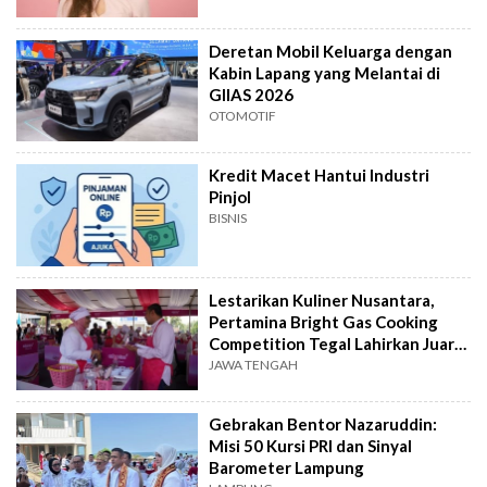
Deretan Mobil Keluarga dengan
Kabin Lapang yang Melantai di
GIIAS 2026
OTOMOTIF
Kredit Macet Hantui Industri
Pinjol
BISNIS
Lestarikan Kuliner Nusantara,
Pertamina Bright Gas Cooking
Competition Tegal Lahirkan Juara
Baru
JAWA TENGAH
Gebrakan Bentor Nazaruddin:
Misi 50 Kursi PRI dan Sinyal
Barometer Lampung