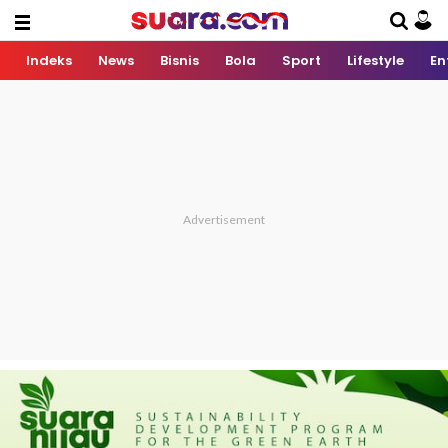
Indeks
News
Bisnis
Bola
Sport
Lifestyle
En