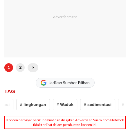
1
2
>
Jadikan Sumber Pilihan
TAG
tasi
# lingkungan
# Waduk
# sedimentasi
# lin