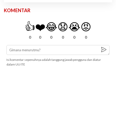
KOMENTAR
👍
❤️
😂
😧
😭
😡
0
0
0
0
0
0
Isi komentar sepenuhnya adalah tanggung jawab pengguna dan diatur
dalam UU ITE