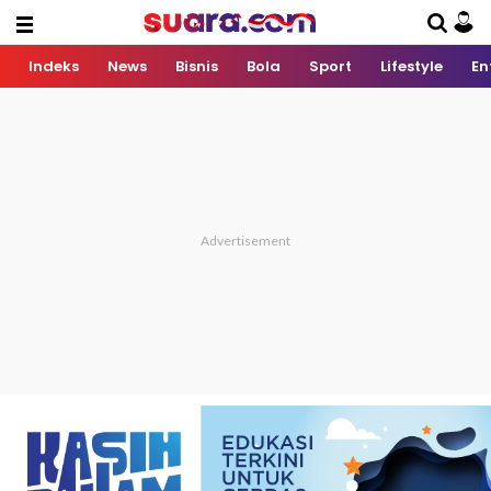
Indeks
News
Bisnis
Bola
Sport
Lifestyle
En