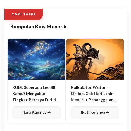
CARI TAHU
Kumpulan Kuis Menarik
KUIS: Seberapa Leo Sih
Kalkulator Weton
Kamu? Mengukur
Online, Cek Hari Lahir
Tingkat Percaya Diri dan
Menurut Penanggalan
Karisma
Jawa
Ikuti Kuisnya ➔
Ikuti Kuisnya ➔