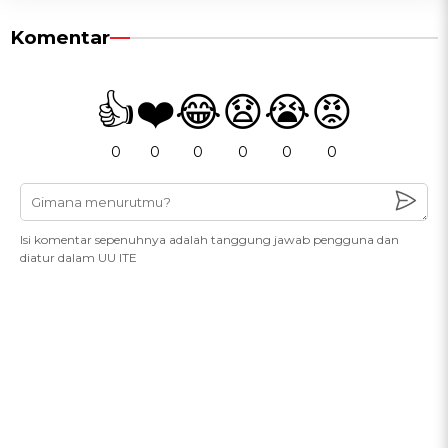
Komentar
👍
❤️
😂
😧
😭
😡
0
0
0
0
0
0
Isi komentar sepenuhnya adalah tanggung jawab pengguna dan
diatur dalam UU ITE