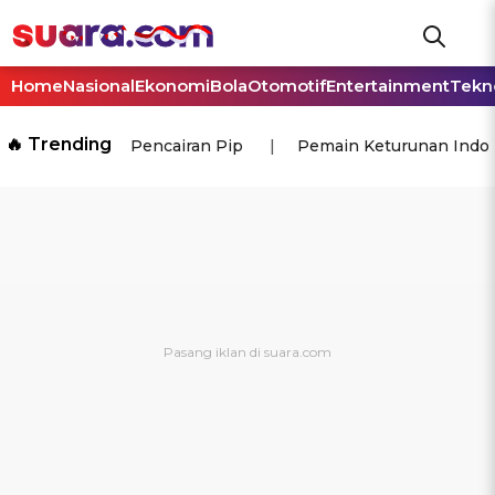
Home
Nasional
Ekonomi
Bola
Otomotif
Entertainment
Tekn
🔥 Trending
Pencairan Pip
Pemain Keturunan Indo