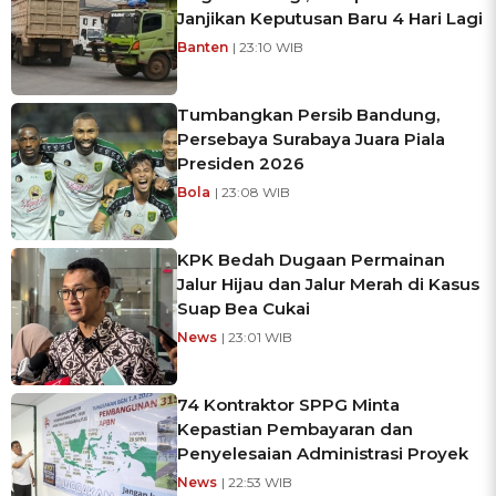
Janjikan Keputusan Baru 4 Hari Lagi
Banten
| 23:10 WIB
Tumbangkan Persib Bandung,
Persebaya Surabaya Juara Piala
Presiden 2026
Bola
| 23:08 WIB
KPK Bedah Dugaan Permainan
Jalur Hijau dan Jalur Merah di Kasus
Suap Bea Cukai
News
| 23:01 WIB
74 Kontraktor SPPG Minta
Kepastian Pembayaran dan
Penyelesaian Administrasi Proyek
News
| 22:53 WIB