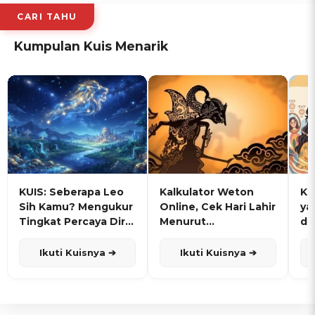
CARI TAHU
Kumpulan Kuis Menarik
KUIS: Seberapa Leo
Kalkulator Weton
KU
Sih Kamu? Mengukur
Online, Cek Hari Lahir
ya
Tingkat Percaya Diri
Menurut
de
dan Karisma
Penanggalan Jawa
Ikuti Kuisnya ➔
Ikuti Kuisnya ➔