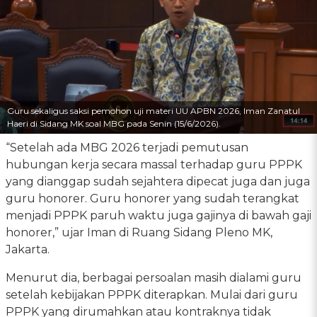
Guru sekaligus saksi pemohon uji materi UU APBN 2026, Iman Zanatul
Haeri di Sidang MK soal MBG pada Senin (15/6/2026).
“Setelah ada MBG 2026 terjadi pemutusan
hubungan kerja secara massal terhadap guru PPPK
yang dianggap sudah sejahtera dipecat juga dan juga
guru honorer. Guru honorer yang sudah terangkat
menjadi PPPK paruh waktu juga gajinya di bawah gaji
honorer,” ujar Iman di Ruang Sidang Pleno MK,
Jakarta.
Menurut dia, berbagai persoalan masih dialami guru
setelah kebijakan PPPK diterapkan. Mulai dari guru
PPPK yang dirumahkan atau kontraknya tidak