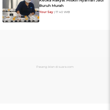
Ketika Rakyat Miskin Nyaman Jadi
Buruh Murah
Your Say
| 17:40 WIB