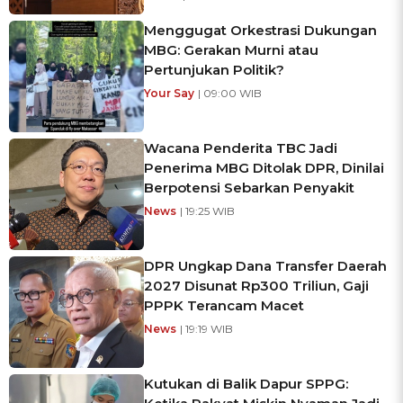
Menggugat Orkestrasi Dukungan
MBG: Gerakan Murni atau
Pertunjukan Politik?
Your Say
| 09:00 WIB
Wacana Penderita TBC Jadi
Penerima MBG Ditolak DPR, Dinilai
Berpotensi Sebarkan Penyakit
News
| 19:25 WIB
DPR Ungkap Dana Transfer Daerah
2027 Disunat Rp300 Triliun, Gaji
PPPK Terancam Macet
News
| 19:19 WIB
Kutukan di Balik Dapur SPPG: