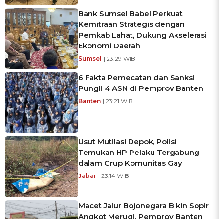
Bank Sumsel Babel Perkuat
Kemitraan Strategis dengan
Pemkab Lahat, Dukung Akselerasi
Ekonomi Daerah
Sumsel
| 23:29 WIB
6 Fakta Pemecatan dan Sanksi
Pungli 4 ASN di Pemprov Banten
Banten
| 23:21 WIB
Usut Mutilasi Depok, Polisi
Temukan HP Pelaku Tergabung
dalam Grup Komunitas Gay
Jabar
| 23:14 WIB
Macet Jalur Bojonegara Bikin Sopir
Angkot Merugi, Pemprov Banten