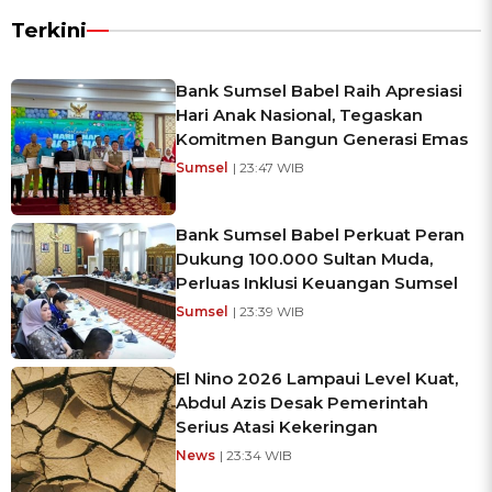
Terkini
Bank Sumsel Babel Raih Apresiasi
Hari Anak Nasional, Tegaskan
Komitmen Bangun Generasi Emas
Sumsel
| 23:47 WIB
Bank Sumsel Babel Perkuat Peran
Dukung 100.000 Sultan Muda,
Perluas Inklusi Keuangan Sumsel
Sumsel
| 23:39 WIB
El Nino 2026 Lampaui Level Kuat,
Abdul Azis Desak Pemerintah
Serius Atasi Kekeringan
News
| 23:34 WIB