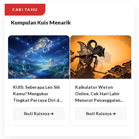
CARI TAHU
Kumpulan Kuis Menarik
KUIS: Seberapa Leo Sih
Kalkulator Weton
Kamu? Mengukur
Online, Cek Hari Lahir
Tingkat Percaya Diri dan
Menurut Penanggalan
Karisma
Jawa
Ikuti Kuisnya ➔
Ikuti Kuisnya ➔