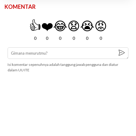
KOMENTAR
👍
❤️
😂
😧
😭
😡
0
0
0
0
0
0
Isi komentar sepenuhnya adalah tanggung jawab pengguna dan diatur
dalam UU ITE