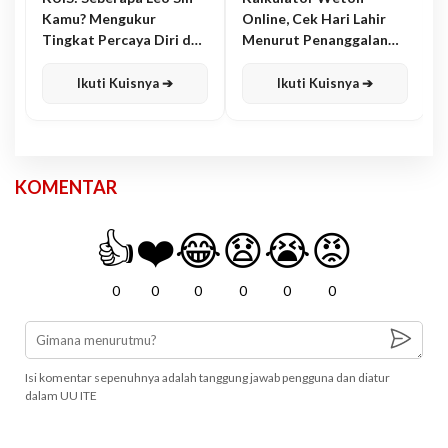
Kamu? Mengukur
Online, Cek Hari Lahir
Tingkat Percaya Diri dan
Menurut Penanggalan
Karisma
Jawa
Ikuti Kuisnya ➔
Ikuti Kuisnya ➔
KOMENTAR
👍
❤️
😂
😧
😭
😡
0
0
0
0
0
0
Isi komentar sepenuhnya adalah tanggung jawab pengguna dan diatur
dalam UU ITE