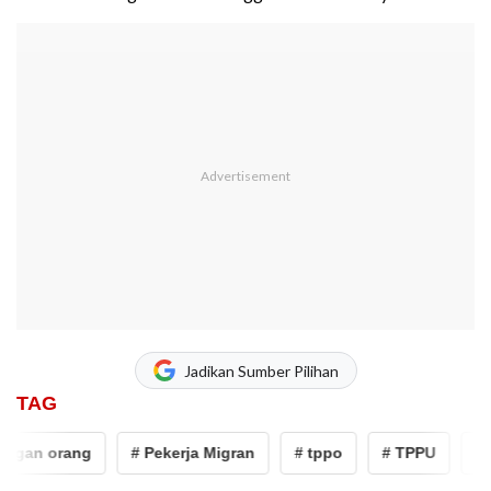
Jadikan Sumber Pilihan
TAG
gan orang
# Pekerja Migran
# tppo
# TPPU
# p