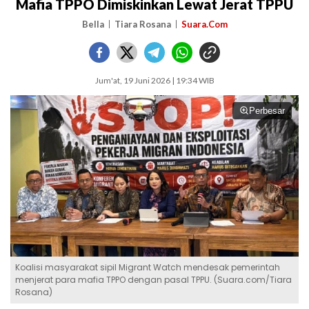
Mafia TPPO Dimiskinkan Lewat Jerat TPPU
Bella
Tiara Rosana
Suara.Com
Jum'at, 19 Juni 2026 | 19:34 WIB
Perbesar
Koalisi masyarakat sipil Migrant Watch mendesak pemerintah
menjerat para mafia TPPO dengan pasal TPPU. (Suara.com/Tiara
Rosana)