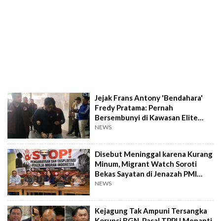
Jejak Frans Antony 'Bendahara'
Fredy Pratama: Pernah
Bersembunyi di Kawasan Elite
Phatthanakan
NEWS
Disebut Meninggal karena Kurang
Minum, Migrant Watch Soroti
Bekas Sayatan di Jenazah PMI
NTT
NEWS
Kejagung Tak Ampuni Tersangka
Korupsi BGN, Pasal TPPU Menanti