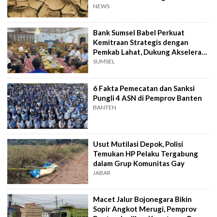
NEWS
Bank Sumsel Babel Perkuat
Kemitraan Strategis dengan
Pemkab Lahat, Dukung Akselerasi
Ekonomi Daerah
SUMSEL
6 Fakta Pemecatan dan Sanksi
Pungli 4 ASN di Pemprov Banten
BANTEN
Usut Mutilasi Depok, Polisi
Temukan HP Pelaku Tergabung
dalam Grup Komunitas Gay
JABAR
Macet Jalur Bojonegara Bikin
Sopir Angkot Merugi, Pemprov