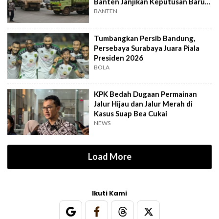
Banten Janjikan Keputusan Baru 4
Hari Lagi
BANTEN
Tumbangkan Persib Bandung,
Persebaya Surabaya Juara Piala
Presiden 2026
BOLA
KPK Bedah Dugaan Permainan
Jalur Hijau dan Jalur Merah di
Kasus Suap Bea Cukai
NEWS
Load More
Ikuti Kami