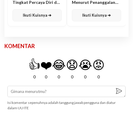
Tingkat Percaya Diri dan
Menurut Penanggalan
Karisma
Jawa
Ikuti Kuisnya ➔
Ikuti Kuisnya ➔
KOMENTAR
👍
❤️
😂
😧
😭
😡
0
0
0
0
0
0
Isi komentar sepenuhnya adalah tanggung jawab pengguna dan diatur
dalam UU ITE