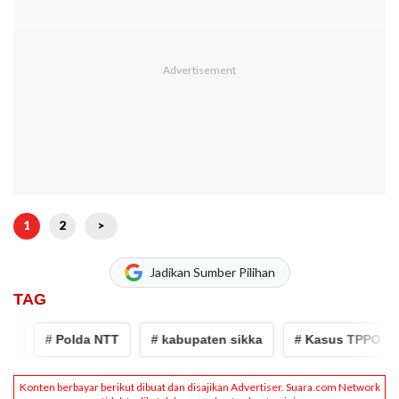
1
2
>
Jadikan Sumber Pilihan
TAG
# Polda NTT
# kabupaten sikka
# Kasus TPPO