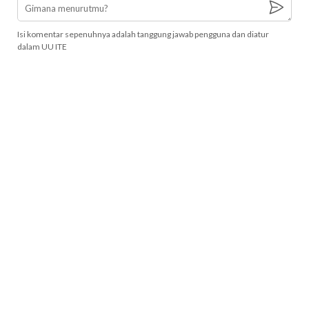
Isi komentar sepenuhnya adalah tanggung jawab pengguna dan diatur
dalam UU ITE