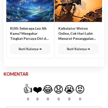
KUIS: Seberapa Leo Sih
Kalkulator Weton
Kamu? Mengukur
Online, Cek Hari Lahir
Tingkat Percaya Diri dan
Menurut Penanggalan
Karisma
Jawa
Ikuti Kuisnya ➔
Ikuti Kuisnya ➔
KOMENTAR
👍
❤️
😂
😧
😭
😡
0
0
0
0
0
0