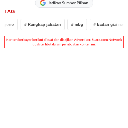
Jadikan Sumber Pilihan
TAG
o
# Rangkap jabatan
# mbg
# badan gizi nasional