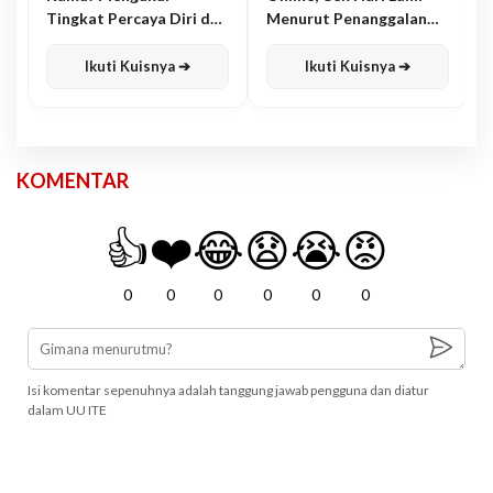
Tingkat Percaya Diri dan
Menurut Penanggalan
Karisma
Jawa
Ikuti Kuisnya ➔
Ikuti Kuisnya ➔
KOMENTAR
👍
❤️
😂
😧
😭
😡
0
0
0
0
0
0
Isi komentar sepenuhnya adalah tanggung jawab pengguna dan diatur
dalam UU ITE