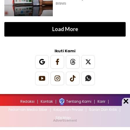
BISNIS
Load More
Ikuti Kami
Redaksi
Kontak
Tentang Kami
Karir
Pedoman Media Siber
Kebijakan Privasi
Saran Dan Kritik
Site Map