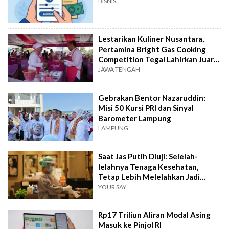
BISNIS
Lestarikan Kuliner Nusantara,
Pertamina Bright Gas Cooking
Competition Tegal Lahirkan Juara
Baru
JAWA TENGAH
Gebrakan Bentor Nazaruddin:
Misi 50 Kursi PRI dan Sinyal
Barometer Lampung
LAMPUNG
Saat Jas Putih Diuji: Selelah-
lelahnya Tenaga Kesehatan,
Tetap Lebih Melelahkan Jadi
Pasien
YOUR SAY
Rp17 Triliun Aliran Modal Asing
Masuk ke Pinjol RI