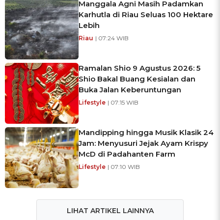
Manggala Agni Masih Padamkan
Karhutla di Riau Seluas 100 Hektare
Lebih
Riau
| 07:24 WIB
Ramalan Shio 9 Agustus 2026: 5
Shio Bakal Buang Kesialan dan
Buka Jalan Keberuntungan
Lifestyle
| 07:15 WIB
Mandipping hingga Musik Klasik 24
Jam: Menyusuri Jejak Ayam Krispy
McD di Padahanten Farm
Lifestyle
| 07:10 WIB
LIHAT ARTIKEL LAINNYA