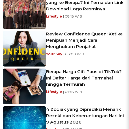
yang ke Berapa? Ini Tema dan Link
Download Logo Resminya
Lifestyle
| 08:18 WIB
Review Confidence Queen: Ketika
Penipuan Menjadi Cara
Menghukum Penjahat
Your Say
| 08:00 WIB
Berapa Harga Gift Paus di TikTok?
Ini Daftar Harga dari Termahal
hingga Termurah
Lifestyle
| 07:53 WIB
4 Zodiak yang Diprediksi Menarik
Rezeki dan Keberuntungan Hari Ini
9 Agustus 2026