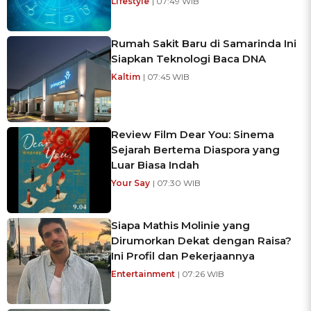
Lifestyle
| 07:49 WIB
Rumah Sakit Baru di Samarinda Ini
Siapkan Teknologi Baca DNA
Kaltim
| 07:45 WIB
Review Film Dear You: Sinema
Sejarah Bertema Diaspora yang
Luar Biasa Indah
Your Say
| 07:30 WIB
Siapa Mathis Molinie yang
Dirumorkan Dekat dengan Raisa?
Ini Profil dan Pekerjaannya
Entertainment
| 07:26 WIB