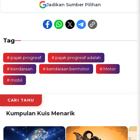
Jadikan Sumber Pilihan
Tag
# pajak progresif
# pajak progresif adalah
# kendaraan
# kendaraan bermotor
# Motor
# mobil
CARI TAHU
Kumpulan Kuis Menarik