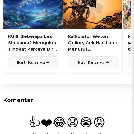
KUIS: Seberapa Leo
Kalkulator Weton
KU
Sih Kamu? Mengukur
Online, Cek Hari Lahir
ya
Tingkat Percaya Diri
Menurut
de
dan Karisma
Penanggalan Jawa
Ikuti Kuisnya ➔
Ikuti Kuisnya ➔
Komentar
👍
❤️
😂
😧
😭
😡