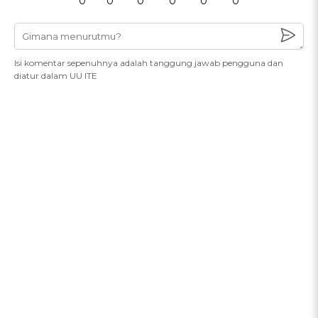
0
0
0
0
0
0
Isi komentar sepenuhnya adalah tanggung jawab pengguna dan
diatur dalam UU ITE