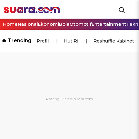
Home
Nasional
Ekonomi
Bola
Otomotif
Entertainment
Tekn
🔥 Trending
Profil
Hut Ri
Reshuffle Kabinet