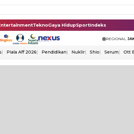
Entertainment
Tekno
Gaya Hidup
Sport
Indeks
REGIONAL:
JA
s
Piala Aff 2026
Pendidikan
Nuklir
Shio
Serum
Ott 