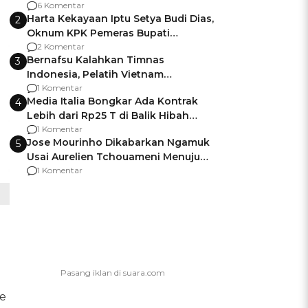
Gagalnya Negara Jamin Keamanan
6 Komentar
Harta Kekayaan Iptu Setya Budi Dias,
2
Oknum KPK Pemeras Bupati
Pemalang
2 Komentar
Bernafsu Kalahkan Timnas
3
Indonesia, Pelatih Vietnam
Berencana Pakai Jimat di Pakansari
1 Komentar
Media Italia Bongkar Ada Kontrak
4
Lebih dari Rp25 T di Balik Hibah
Kapal Induk Giuseppe Garibaldi
1 Komentar
Jose Mourinho Dikabarkan Ngamuk
5
Usai Aurelien Tchouameni Menuju
Manchester United
1 Komentar
pe