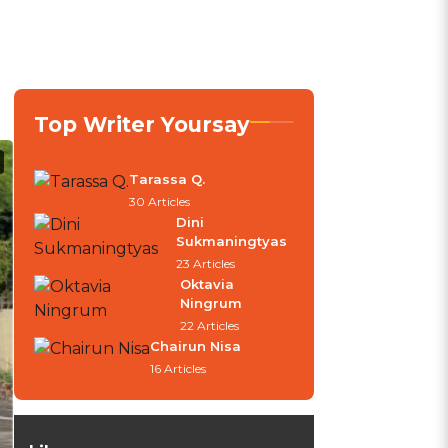
:
Top Writer Yoursay
Tarassa Q.
30 Articles
Dini
Sukmaningtyas
23 Articles
Oktavia
Ningrum
22 Articles
Chairun Nisa
16 Articles