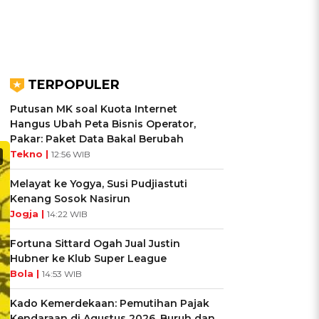
TERPOPULER
Putusan MK soal Kuota Internet
Hangus Ubah Peta Bisnis Operator,
Pakar: Paket Data Bakal Berubah
Tekno |
12:56 WIB
Melayat ke Yogya, Susi Pudjiastuti
Kenang Sosok Nasirun
Jogja |
14:22 WIB
Fortuna Sittard Ogah Jual Justin
Hubner ke Klub Super League
Bola |
14:53 WIB
Kado Kemerdekaan: Pemutihan Pajak
Kendaraan di Agustus 2026, Buruh dan