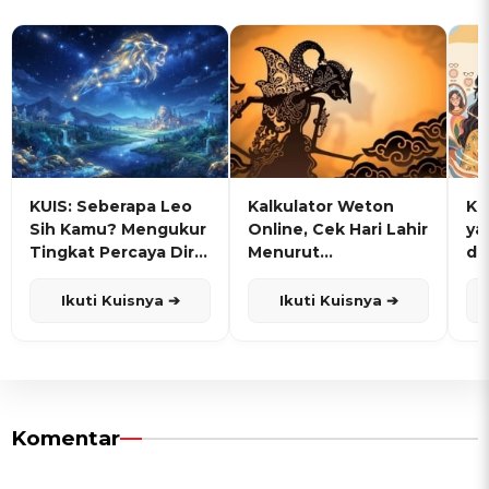
KUIS: Seberapa Leo
Kalkulator Weton
KU
Sih Kamu? Mengukur
Online, Cek Hari Lahir
ya
Tingkat Percaya Diri
Menurut
de
dan Karisma
Penanggalan Jawa
Ikuti Kuisnya ➔
Ikuti Kuisnya ➔
Komentar