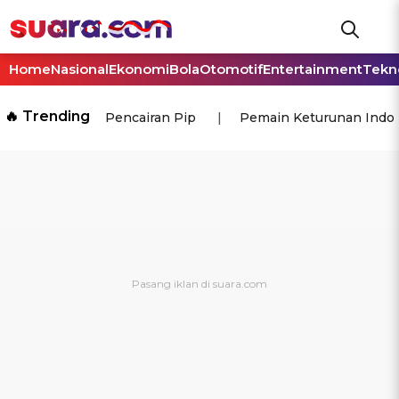
Home
Nasional
Ekonomi
Bola
Otomotif
Entertainment
Tekn
🔥 Trending
Pencairan Pip
Pemain Keturunan Indo