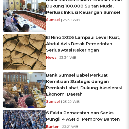
Dukung 100.000 Sultan Muda,
Perluas Inklusi Keuangan Sumsel
Sumsel
| 23:39 WIB
El Nino 2026 Lampaui Level Kuat,
Abdul Azis Desak Pemerintah
Serius Atasi Kekeringan
News
| 23:34 WIB
Bank Sumsel Babel Perkuat
Kemitraan Strategis dengan
Pemkab Lahat, Dukung Akselerasi
Ekonomi Daerah
Sumsel
| 23:29 WIB
6 Fakta Pemecatan dan Sanksi
Pungli 4 ASN di Pemprov Banten
Banten
| 23:21 WIB