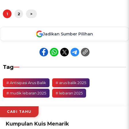
1
2
>
Jadikan Sumber Pilihan
Tag
# Antisipasi Arus Balik
# arus balik 2025
# mudik lebaran 2025
# lebaran 2025
CARI TAHU
Kumpulan Kuis Menarik