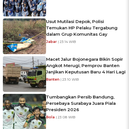
Usut Mutilasi Depok, Polisi
Temukan HP Pelaku Tergabung
dalam Grup Komunitas Gay
Jabar
| 23:14 WIB
Macet Jalur Bojonegara Bikin Sopir
Angkot Merugi, Pemprov Banten
Janjikan Keputusan Baru 4 Hari Lagi
Banten
| 23:10 WIB
Tumbangkan Persib Bandung,
Persebaya Surabaya Juara Piala
Presiden 2026
Bola
| 23:08 WIB