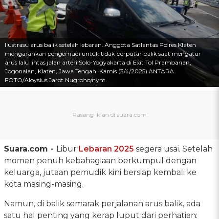
Ilustrasu arus balik setelah lebaran. Anggota Satlantas Polres Klaten
mengarahkan pengemudi untuk tidak berputar balik saat mengatur
arus lalu lintas jalan arteri Solo-Yogyakarta di Exit Tol Prambanan,
Jogonalan, Klaten, Jawa Tengah, Kamis (3/4/2025) ANTARA
FOTO/Aloysius Jarot Nugroho/nym.
Suara.com -
Libur
Lebaran 2025
segera usai. Setelah
momen penuh kebahagiaan berkumpul dengan
keluarga, jutaan pemudik kini bersiap kembali ke
kota masing-masing.
Namun, di balik semarak perjalanan arus balik, ada
satu hal penting yang kerap luput dari perhatian: