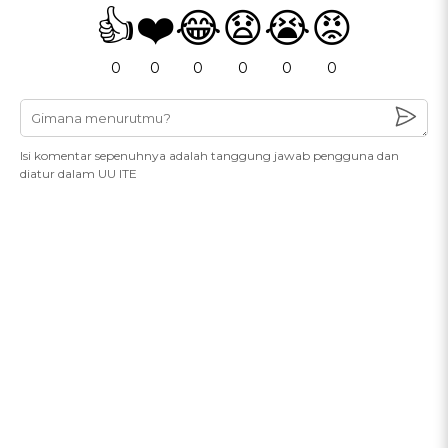
👍
❤️
😂
😧
😭
😡
0
0
0
0
0
0
Isi komentar sepenuhnya adalah tanggung jawab pengguna dan
diatur dalam UU ITE