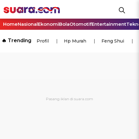
Home
Nasional
Ekonomi
Bola
Otomotif
Entertainment
Tekn
🔥 Trending
Profil
Hp Murah
Feng Shui