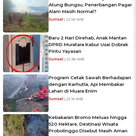
Atung Bungsu, Penerbangan Pagar
Alam Masih Normal?
Sumsel
| 22:56 WIB
Baru 2 Hari Direhab, Anak Mantan
DPRD Muratara Kabur Usai Dobrak
Pintu Yayasan
Sumsel
| 22:38 WIB
Program Cetak Sawah Berhadapan
dengan Karhutla, Api Membakar
Lahan di Muara Enim
Sumsel
| 22:16 WIB
Kebakaran Bromo Meluas hingga
520 Hektare, Destinasi Wisata
Probolinggo Disebut Masih Aman