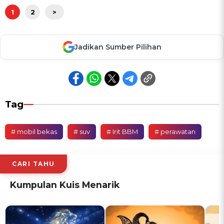
1
2
>
Jadikan Sumber Pilihan
Tag
# mobil bekas
# suv
# Irit BBM
# perawatan
CARI TAHU
Kumpulan Kuis Menarik