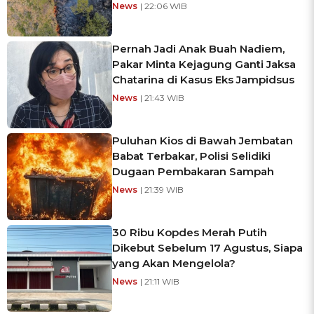
News
| 22:06 WIB
Pernah Jadi Anak Buah Nadiem,
Pakar Minta Kejagung Ganti Jaksa
Chatarina di Kasus Eks Jampidsus
News
| 21:43 WIB
Puluhan Kios di Bawah Jembatan
Babat Terbakar, Polisi Selidiki
Dugaan Pembakaran Sampah
News
| 21:39 WIB
30 Ribu Kopdes Merah Putih
Dikebut Sebelum 17 Agustus, Siapa
yang Akan Mengelola?
News
| 21:11 WIB