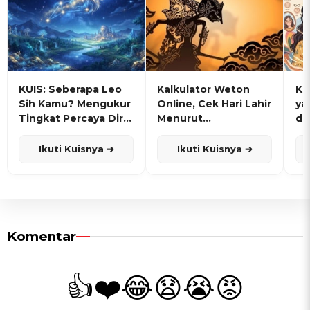
KUIS: Seberapa Leo
Kalkulator Weton
KU
Sih Kamu? Mengukur
Online, Cek Hari Lahir
ya
Tingkat Percaya Diri
Menurut
de
dan Karisma
Penanggalan Jawa
Ikuti Kuisnya ➔
Ikuti Kuisnya ➔
Komentar
👍
❤️
😂
😧
😭
😡