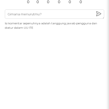
0
0
0
0
0
0
Isi komentar sepenuhnya adalah tanggung jawab pengguna dan
diatur dalam UU ITE