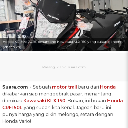
Honda XR150L 2025, penantang Kawasaki KLX 150 yang cukup ganteng
(2banh.vn)
Suara.com -
Sebuah
motor trail
baru dari
Honda
dikabarkan siap menggebrak pasar, menantang
dominasi
Kawasaki KLX 150
. Bukan, ini bukan
Honda
CRF150L
yang sudah kita kenal. Jagoan baru ini
punya harga yang bikin melongo, setara dengan
Honda Vario!