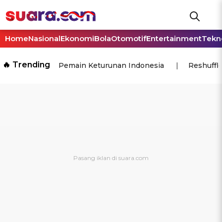
Home
Nasional
Ekonomi
Bola
Otomotif
Entertainment
Tekn
🔥 Trending
Pemain Keturunan Indonesia
Reshuffl