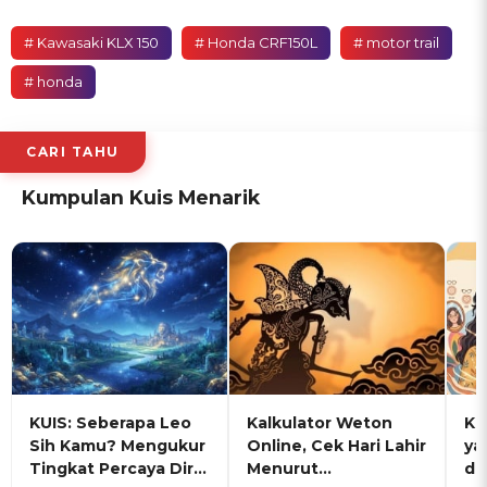
# Kawasaki KLX 150
# Honda CRF150L
# motor trail
# honda
CARI TAHU
Kumpulan Kuis Menarik
KUIS: Seberapa Leo
Kalkulator Weton
KU
Sih Kamu? Mengukur
Online, Cek Hari Lahir
ya
Tingkat Percaya Diri
Menurut
de