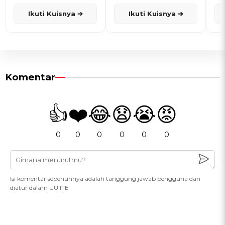
dan Karisma
Penanggalan Jawa
Ikuti Kuisnya ➔
Ikuti Kuisnya ➔
Komentar
👍
❤️
😂
😧
😭
😡
0
0
0
0
0
0
Isi komentar sepenuhnya adalah tanggung jawab pengguna dan
diatur dalam UU ITE