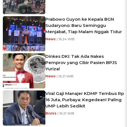
Prabowo Guyon ke Kepala BGN
Sudaryono: Baru Seminggu
Menjabat, Tiap Malam Nggak Tidur
News
| 16:24 WIB
Dinkes DKI: Tak Ada Nakes
Pemprov yang Cibir Pasien BPJS
Yurizal
News
| 16:21 WIB
Viral Gaji Manajer KDMP Tembus Rp
16 Juta, Purbaya: Kegedean! Paling
UMP Lebih Sedikit
Bisnis
| 16:21 WIB